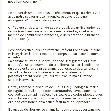
nous font courir, non ?
Le souverainisme dont tous se réclament, et qui n'a rien à voir
avec notre souveraineté nationale, est une idéologie
étrangère, d'origine anglo saxonne.
Onfray est un libertarien de gauche et Villiers un libertarien de
droite (ces deux courants d'une même idéologie ont eux-
mêmes de nombreuses branches, Villiers étant de la branche
libérale cons).
Les lobbies auxquels il se rattache, mêlent Fondation Lejeune
et intégristes libéraux pour qui le corps est un marché comme
un autre.
La constante, c'est la liberté, et donc l'intégrisme religieux
n'est qu'un sous-ensemble du tout libéral, la marchandisation
du corps est bien au programme des réseaux libertariens, la
seule liberté est de fonder une secte (évidemment
potentiellement prosélyte) qui s'en exclut, mais l'Etat ne
saurait intervenir.
Onfray reprend le discours de l'Opus Dei (l'Ecologie humaine
de Tugdual Derville) de façon ostentatoire, j'avoue que ses
courbettes sont admirables, il a intégré les codes idéologiques
à son discours, parfois comme un cheveux sur la soupe, mais
elle doit être bonne et la sauce était faite pour prendre.
Beaucoup de libéraux se chamaillent entre eux et certains me