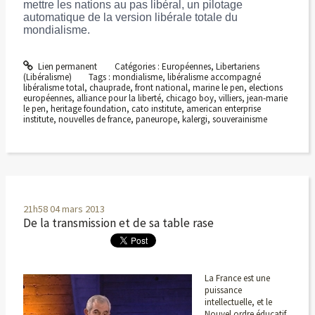
mettre les nations au pas libéral, un pilotage
automatique de la version libérale totale du
mondialisme.
Lien permanent
Catégories :
Européennes
,
Libertariens
(Libéralisme)
Tags :
mondialisme
,
libéralisme accompagné
libéralisme total
,
chauprade
,
front national
,
marine le pen
,
elections
européennes
,
alliance pour la liberté
,
chicago boy
,
villiers
,
jean-marie
le pen
,
heritage foundation
,
cato institute
,
american enterprise
institute
,
nouvelles de france
,
paneurope
,
kalergi
,
souverainisme
21h58
04
mars 2013
De la transmission et de sa table rase
La France est une
puissance
intellectuelle, et le
Nouvel ordre éducatif