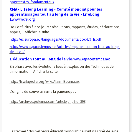
page=textes_fondamentaux
CMA - Lifelong Learning - Comité mondial pour les
apprentissages tout au long de la vie - LifeLong
L
www.wcfel.org
De Confucius à nos jours : résolutions, rapports, études, déclarations,
appels, ...Afficher la suite
http://ec.europa.eu/languages/documents/doc409_fr.pdf
http://www.espacestemps.net/articles/lrsquoeducation-tout-au-long-
de-la-vie/
L’éducation tout au long de la vie.
www.espacestemps.net
En phase avec les évolutions liées à l'explosion des Techniques de
l'information...Afficher la suite
http://fr.wikipedia.org/wiki/Alain_Bournazel
L'origine du souverainisme la paneurope :
http://archives.polemia.com/article.php?id=398
Les termes "Nouvel ordre éducatif mondial" ne sont pas tirés de je ne