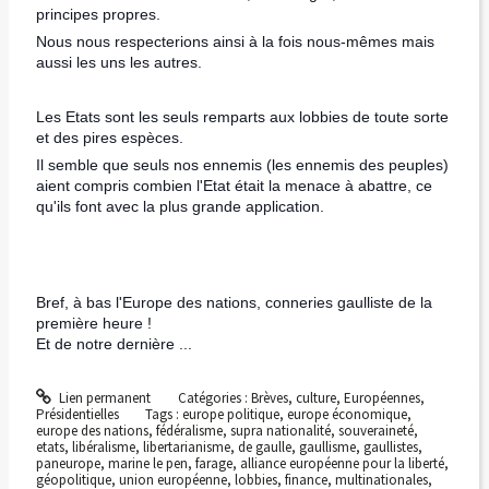
principes propres.
Nous nous respecterions ainsi à la fois nous-mêmes mais
aussi les uns les autres.
Les Etats sont les seuls remparts aux lobbies de toute sorte
et des pires espèces.
Il semble que seuls nos ennemis (les ennemis des peuples)
aient compris combien l'Etat était la menace à abattre, ce
qu'ils font avec la plus grande application.
Bref, à bas l'Europe des nations, conneries gaulliste de la
première heure !
Et de notre dernière ...
Lien permanent
Catégories :
Brèves
,
culture
,
Européennes
,
Présidentielles
Tags :
europe politique
,
europe économique
,
europe des nations
,
fédéralisme
,
supra nationalité
,
souveraineté
,
etats
,
libéralisme
,
libertarianisme
,
de gaulle
,
gaullisme
,
gaullistes
,
paneurope
,
marine le pen
,
farage
,
alliance européenne pour la liberté
,
géopolitique
,
union européenne
,
lobbies
,
finance
,
multinationales
,