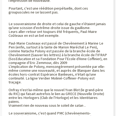
l'impression de nouveauté.
Pourtant, c'est une réédition perpétuelle, dont ces
groupuscules ne se lassent pas.
Le souverainisme de droite et celui de gauche n'étaient jamais
qu'une scission d'extrême-droite issue du gaullisme.
Leurs aller-retour ont toujours été fréquents, Paul-Maire
Coûteaux en est un bel exemple.
Paul-Marie Couteaux est passé de Chevènement à Marine Le
Pen (enfin, surtout à la tante de Marion Maréchal Le Pen),
comme Natacha Polony est passée de la branche école de
Chevènement (Sauver les lettres) à la branche école de l'IFRAP
(SosEducation et sa Fondation Pour l'Ecole d'Anne Coffinier), en
compagnie d'Eric Zemmour, dès 2009
L'implication de Polony, mensongèrement présentée par elle-
même comme une nouveauté, et auprès de Blanquer dans les
écoles hors-contrat Espérance Banlieues, n'était qu'une
continuité. La ligne Verdier Molinié-Coffinier-Polony est
traçage.
Onfray n'est lui-même que le nouvel Yvan Blot (le grand-père
du RIC) qui faisait autrefois le lien au GRECE (Nouvelle Droite)
entre les Horlogers (Club de l'Horloge) et les Identitaires
païens.
Vraiment rien de nouveau sous le soleil de satan ..
Le souverainisme, c'est quand PMC (chevènemento-