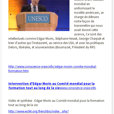
mondial en
uniformisant le
modèle américain, se
charge de détruire
notre façon de
transmettre qui nous
avait donné cette
avance, Ce sont des
intellectuels comme Edgar Morin, Stéphane Hessel, George Charpak et
bien d'autres qui l'instaurent, au service des USA, et avec les politiques
Delors, libérales, et souverainistes (Bournazel, Président du RIF).
http://www.conscience-vraie.info/edgar-morin-comite-mondial-
formation.htm
Intervention d'Edgar Morin au Comité mondial pour la
formation tout au long de la vie
www.conscience-vraie.info
Vidéo et synthèse : Edgar Morin au Comité mondial pour la formation
tout au long de la vie
http://www.wcfel.org/frenchbis/index_.php?