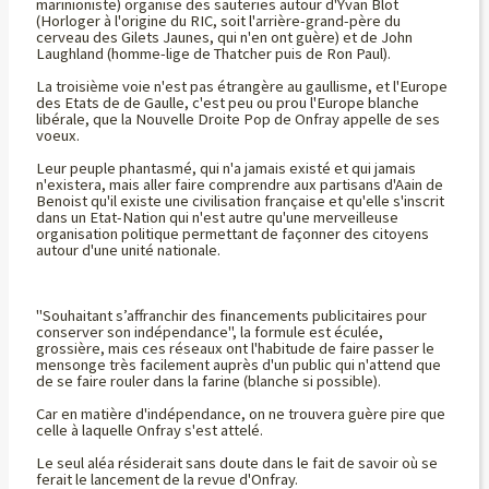
marinioniste) organise des sauteries autour d'Yvan Blot
(Horloger à l'origine du RIC, soit l'arrière-grand-père du
cerveau des Gilets Jaunes, qui n'en ont guère) et de John
Laughland (homme-lige de Thatcher puis de Ron Paul).
La troisième voie n'est pas étrangère au gaullisme, et l'Europe
des Etats de de Gaulle, c'est peu ou prou l'Europe blanche
libérale, que la Nouvelle Droite Pop de Onfray appelle de ses
voeux.
Leur peuple phantasmé, qui n'a jamais existé et qui jamais
n'existera, mais aller faire comprendre aux partisans d'Aain de
Benoist qu'il existe une civilisation française et qu'elle s'inscrit
dans un Etat-Nation qui n'est autre qu'une merveilleuse
organisation politique permettant de façonner des citoyens
autour d'une unité nationale.
"Souhaitant s’affranchir des financements publicitaires pour
conserver son indépendance", la formule est éculée,
grossière, mais ces réseaux ont l'habitude de faire passer le
mensonge très facilement auprès d'un public qui n'attend que
de se faire rouler dans la farine (blanche si possible).
Car en matière d'indépendance, on ne trouvera guère pire que
celle à laquelle Onfray s'est attelé.
Le seul aléa résiderait sans doute dans le fait de savoir où se
ferait le lancement de la revue d'Onfray.