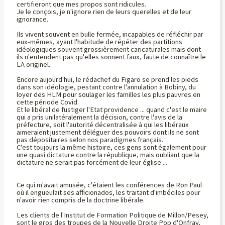
certifieront que mes propos sont ridicules.
Je le conçois, je n'ignore rien de leurs querelles et de leur
ignorance.
Ils vivent souvent en bulle fermée, incapables de réfléchir par
eux-mêmes, ayant l'habitude de répéter des partitions
idéologiques souvent grossièrement caricaturales mais dont
ils n'entendent pas qu'elles sonnent faux, faute de connaître le
LA originel.
Encore aujourd'hui, le rédachef du Figaro se prend les pieds
dans son idéologie, pestant contre l'annulation à Bobiny, du
loyer des HLM pour soulager les familles les plus pauvres en
cette période Covid.
Et le libéral de fustiger l'Etat providence ... quand c'est le maire
qui a pris unilatéralement la décision, contre l'avis de la
préfecture, soit l'autorité décentralisée à qui les libéraux
aimeraient justement déléguer des pouvoirs dont ils ne sont
pas dépositaires selon nos paradigmes français.
C'est toujours la même histoire, ces gens sont également pour
une quasi dictature contre la république, mais oubliant que la
dictature ne serait pas forcément de leur église ...
Ce qui m'avait amusée, c'étaient les conférences de Ron Paul
où il engueulait ses afficionados, les traitant d'imbéciles pour
n'avoir rien compris de la doctrine libérale.
Les clients de l'Institut de Formation Politique de Millon/Pesey,
sont le gros des troupes de la Nouvelle Droite Pop d'Onfray,