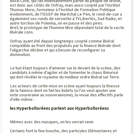
Bock-Côté, qui fait indéniablement partie du peuple de droite,
est donc aux côtés de Onfray, mais aussi coopté par l'Institut
Thomas More, formateur à l'Institut de Formation Politique
évidemment, de l'ISSEP de Maréchal Le Pen, le rond-de-cuir a
également ses ronds de serviette à TVLibertés, Sud Radio, et
autre torchon de Polemia, on en passe et des pires.
Bref, le prototype de l'homme libre dépendant total de la secte
libérale cons.
Onfray ayant été depuis longtemps coopté comme libéral
compatible au front des propulsés par la finance libérale dont
l'oligarchie décline et qui a besoin de reconfigurer sa
domination.
Le but étant toujours d'amener sur le devant de la scène, des
candidats à même d'agiter et de fomenter le chaos théorisé
qui doit révéler le royaume du meilleur ordre libéral sur Terre.
Les acteurs de cette mise en scène ayant toujours la finesse
de la faïence dont on fait les bidets (si l'on veut ajouter une
note souveraine au souverainisme), la revue des effectifs parle
d'elle-même :
les Hyperbolloréens parlent aux Hyperbolloréens
Mêmes avec des masques, on les verrait venir.
Certains font la fine bouche, des particules Elémentaires et