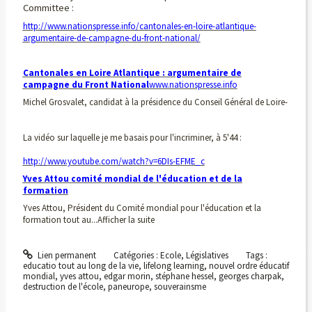
Committee :
http://www.nationspresse.info/cantonales-en-loire-atlantique-
argumentaire-de-campagne-du-front-national/
Cantonales en Loire Atlantique : argumentaire de
campagne du Front National
www.nationspresse.info
Michel Grosvalet, candidat à la présidence du Conseil Général de Loire-
La vidéo sur laquelle je me basais pour l'incriminer, à 5'44 :
http://www.youtube.com/watch?v=6DIs-EFME_c
Yves Attou comité mondial de l'éducation et de la
formation
Yves Attou, Président du Comité mondial pour l'éducation et la
formation tout au...Afficher la suite
Lien permanent
Catégories :
Ecole
,
Législatives
Tags :
educatio tout au long de la vie
,
lifelong learning
,
nouvel ordre éducatif
mondial
,
yves attou
,
edgar morin
,
stéphane hessel
,
georges charpak
,
destruction de l'école
,
paneurope
,
souverainsme