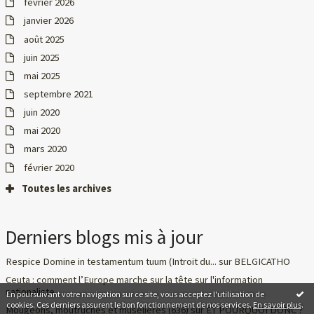
février 2026
janvier 2026
août 2025
juin 2025
mai 2025
septembre 2021
juin 2020
mai 2020
mars 2020
février 2020
Toutes les archives
Derniers blogs mis à jour
Respice Domine in testamentum tuum (Introit du...
sur
BELGICATHO
Ceuta : comment l’Europe marche sur la tête
sur
l'information
nationaliste
En poursuivant votre navigation sur ce site, vous acceptez l'utilisation de
cookies. Ces derniers assurent le bon fonctionnement de nos services.
En savoir plus
.
Mougeons, moutruches et muselières (636)
sur
ET POURQUOI DONC ?