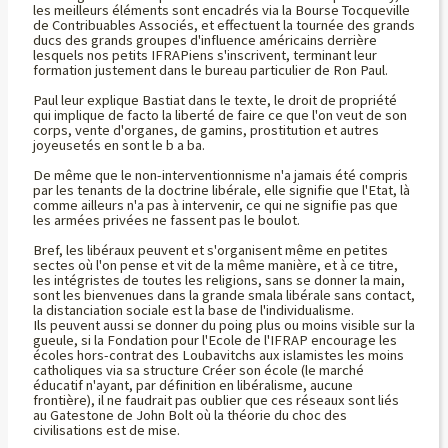
les meilleurs éléments sont encadrés via la Bourse Tocqueville
de Contribuables Associés, et effectuent la tournée des grands
ducs des grands groupes d'influence américains derrière
lesquels nos petits IFRAPiens s'inscrivent, terminant leur
formation justement dans le bureau particulier de Ron Paul.
Paul leur explique Bastiat dans le texte, le droit de propriété
qui implique de facto la liberté de faire ce que l'on veut de son
corps, vente d'organes, de gamins, prostitution et autres
joyeusetés en sont le b a ba.
De même que le non-interventionnisme n'a jamais été compris
par les tenants de la doctrine libérale, elle signifie que l'Etat, là
comme ailleurs n'a pas à intervenir, ce qui ne signifie pas que
les armées privées ne fassent pas le boulot.
Bref, les libéraux peuvent et s'organisent même en petites
sectes où l'on pense et vit de la même manière, et à ce titre,
les intégristes de toutes les religions, sans se donner la main,
sont les bienvenues dans la grande smala libérale sans contact,
la distanciation sociale est la base de l'individualisme.
Ils peuvent aussi se donner du poing plus ou moins visible sur la
gueule, si la Fondation pour l'Ecole de l'IFRAP encourage les
écoles hors-contrat des Loubavitchs aux islamistes les moins
catholiques via sa structure Créer son école (le marché
éducatif n'ayant, par définition en libéralisme, aucune
frontière), il ne faudrait pas oublier que ces réseaux sont liés
au Gatestone de John Bolt où la théorie du choc des
civilisations est de mise.