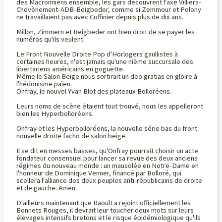
des Macronniens ensemble, les gars découvrent l'axe Villiers-
Chevènement-ADB-Beigbeder, comme si Zemmour et Polony
ne travaillaient pas avec Coffinier depuis plus de dix ans.
Millon, Zimmern et Beigbeder ont bien droit de se payer les
numéros qu'ils veulent.
Le Front Nouvelle Droite Pop d'Horlogers gaullistes à
certaines heures, n'est jamais qu'une nième succursale des
libertariens américains en goguette.
Même le Salon Beige nous sortirait un deo gratias en gloire à
l'hédonisme païen.
Onfray, le nouvel Yvan Blot des plateaux Bolloréens.
Leurs noms de scène étaient tout trouvé, nous les appelleront
bien les Hyperbolloréens.
Onfray et les Hyperbolloréens, la nouvelle série bas du front
nouvelle droite facho de salon beige.
Il se dit en messes basses, qu'Onfray pourrait choisir un acte
fondateur consensuel pour lancer sa revue des deux anciens
régimes du nouveau monde : un mausolée en Notre-Dame en
l'honneur de Dominique Venner, financé par Bolloré, qui
scellera l'alliance des deux peuples anti-républicains de droite
et de gauche. Amen.
D'ailleurs maintenant que Raoult a rejoint officiellement les
Bonnets Rouges, il devrait leur toucher deux mots sur leurs
élevages intensifs bretons et le risque épidémiologique qu'ils