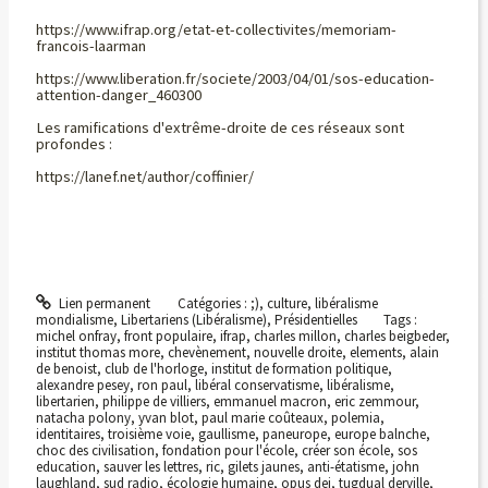
https://www.ifrap.org/etat-et-collectivites/memoriam-
francois-laarman
https://www.liberation.fr/societe/2003/04/01/sos-education-
attention-danger_460300
Les ramifications d'extrême-droite de ces réseaux sont
profondes :
https://lanef.net/author/coffinier/
Lien permanent
Catégories :
;)
,
culture
,
libéralisme
mondialisme
,
Libertariens (Libéralisme)
,
Présidentielles
Tags :
michel onfray
,
front populaire
,
ifrap
,
charles millon
,
charles beigbeder
,
institut thomas more
,
chevènement
,
nouvelle droite
,
elements
,
alain
de benoist
,
club de l'horloge
,
institut de formation politique
,
alexandre pesey
,
ron paul
,
libéral conservatisme
,
libéralisme
,
libertarien
,
philippe de villiers
,
emmanuel macron
,
eric zemmour
,
natacha polony
,
yvan blot
,
paul marie coûteaux
,
polemia
,
identitaires
,
troisième voie
,
gaullisme
,
paneurope
,
europe balnche
,
choc des civilisation
,
fondation pour l'école
,
créer son école
,
sos
education
,
sauver les lettres
,
ric
,
gilets jaunes
,
anti-étatisme
,
john
laughland
,
sud radio
,
écologie humaine
,
opus dei
,
tugdual derville
,