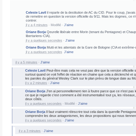
Celeste Lavil
il reparle de la destitution de AC du CID. Pour le coup, j'avais 
de remettre en question la version officielle du 9/11. Mais les dogmes, ce n'
contrer.
il y a 4 minutes
·
Modifié
·
J’aime
Oriane Borja
Qeurelle libérale entre Morin (tenant du Pentagone) et Chau
libertariens-CIA).
il y a quelques secondes
·
J’aime
Oriane Borja
Mutti et les attentats de la Gare de Bologne (CIA et extrême-dr
il y a quelques secondes
J’aime
il y a 5 minutes
·
J’aime
Celeste Lavil
Peut-être mais cela ne veut pas dire que la version officielle s
surtout quand on voit l'effet de réaction en chaine que cela a déclenché et q
les paroles du général Wesley Clark sur le plan prévu de longue date au M
il y a 2 minutes
·
J’aime
Oriane Borja
J'en ai personnellement rien à foutre parce que ce n'est pas l
ce que je regarde c'est comment a été instrumentalisé tout ça, les réseaux,
deux côtés.
il y a quelques secondes
·
Modifié
·
J’aime
Oriane Borja
Il faut vraiment réinscrire tout cela dans la querelle Pentagon
comprendre les deux antagonismes, les deux propositions qui nous tiennent 
il y a quelques secondes
·
J’aime
il y a 3 minutes
·
J’aime