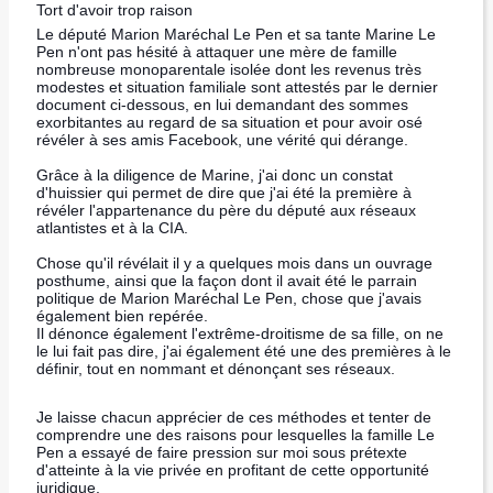
Tort d'avoir trop raison
Le député Marion Maréchal Le Pen et sa tante Marine Le
Pen n'ont pas hésité à attaquer une mère de famille
nombreuse monoparentale isolée dont les revenus très
modestes et situation familiale sont attestés par le dernier
document ci-dessous, en lui demandant des sommes
exorbitantes au regard de sa situation et pour avoir osé
révéler à ses amis Facebook, une vérité qui dérange.
Grâce à la diligence de Marine, j'ai donc un constat
d'huissier qui permet de dire que j'ai été la première à
révéler l'appartenance du père du député aux réseaux
atlantistes et à la CIA.
Chose qu'il révélait il y a quelques mois dans un ouvrage
posthume, ainsi que la façon dont il avait été le parrain
politique de Marion Maréchal Le Pen, chose que j'avais
également bien repérée.
Il dénonce également l'extrême-droitisme de sa fille, on ne
le lui fait pas dire, j'ai également été une des premières à le
définir, tout en nommant et dénonçant ses réseaux.
Je laisse chacun apprécier de ces méthodes et tenter de
comprendre une des
raisons pour lesquelles la famille Le
Pen a essayé de faire pression sur moi sous prétexte
d'atteinte à la vie privée en profitant de cette opportunité
juridique.