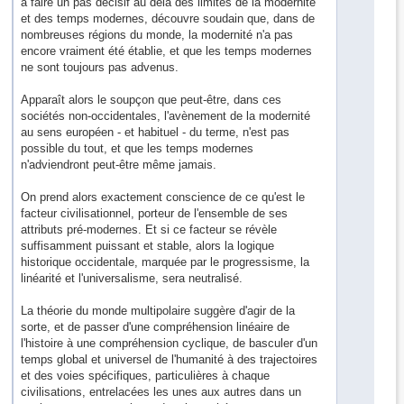
à faire un pas décisif au delà des limites de la modernité
et des temps modernes, découvre soudain que, dans de
nombreuses régions du mon
de, la modernité n'a pas
encore vraiment été établie, et que les temps modernes
ne sont toujours pas advenus.
Apparaît alors le soupçon que peut-être, dans ces
sociétés non-occidentales, l'avènement de la modernité
au sens européen - et habituel - du terme, n'est pas
possible du tout, et que les temps modernes
n'adviendront peut-être même jamais.
On prend alors exactement conscience de ce qu'est le
facteur civilisationnel, porteur de l'ensemble de ses
attributs pré-modernes. Et si ce facteur se révèle
suffisamment puissant et stable, alors la logique
historique occidentale, marquée par le progressisme, la
linéarité et l'universalisme, sera neutralisé.
La théorie du monde multipolaire suggère d'agir de la
sorte, et de passer d'une compréhension linéaire de
l'histoire à une compréhension cyclique, de basculer d'un
temps global et universel de l'humanité à des trajectoires
et des voies spécifiques, particulières à chaque
civilisations, entrelacées les unes aux autres dans un