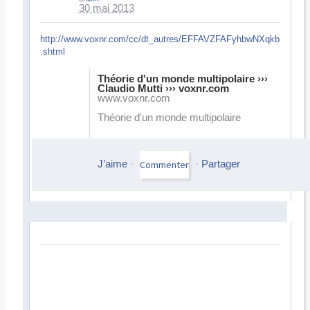
30 mai 2013
http://www.voxnr.com/cc/dt_autres/EFFAVZFAFyhbwNXqkb
.shtml
Théorie d'un monde multipolaire ›››
Claudio Mutti ››› voxnr.com
www.voxnr.com
Théorie d'un monde multipolaire
J’aime
·
·
Partager