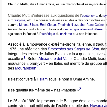
Claudio Mutti
, alias Omar Amine, est un philosophe et essayiste itali
Claudio Mutti s'intéresse aux questions de l'
ésotérisme
, du
sy
aux
religions
, etc. Il a consacré diverses études à des philosophes ou 
comme
Mircea Eliade
,
Emil Cioran
,
Friedrich Nietzsche
,
René Guénon
Auteur d'une introduction aux travaux du
sociologue
allemand
Werner S
également intéressé à l'
esthétique
du
nazisme
et à son influence.
Associé à la mouvance d'extrême-droite italienne, il traduit
1976 une réédition des
Protocoles des Sages de Sion
, dan
intègre des textes de Julius Evola sur la « question juive » 
1
occulte »
. Selon
Alexandre del Valle
, Claudio Mutti, leade
mouvance « brun-vert » en Italie, est membre du groupe ult
2
des
Mourabitoun
.
Il s'est converti à l'
Islam
sous le nom d'Omar Amine.
3
Il se qualifia lui-même de « nazi-maoïste »
.
Le 26 août 1980, le procureur de Bologne émet des mandat
contre vingt-huit militants de l'extrême droite des
Noyaux a