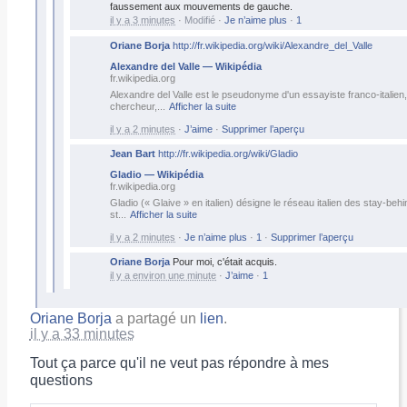
faussement aux mouvements de gauche.
il y a 3 minutes
·
Modifié
·
Je n’aime plus
·
1
Oriane Borja
http://fr.wikipedia.org/wiki/Alexandre_del_Valle
Alexandre del Valle — Wikipédia
fr.wikipedia.org
Alexandre del Valle est le pseudonyme d'un essayiste franco-italien
chercheur,
...
Afficher la suite
il y a 2 minutes
·
J’aime
·
Supprimer l’aperçu
Jean Bart
http://fr.wikipedia.org/wiki/Gladio
Gladio — Wikipédia
fr.wikipedia.org
Gladio (« Glaive » en italien) désigne le réseau italien des stay-beh
st
...
Afficher la suite
il y a 2 minutes
·
Je n’aime plus
·
1
·
Supprimer l’aperçu
Oriane Borja
Pour moi, c'était acquis.
il y a environ une minute
·
J’aime
·
1
Oriane Borja
a partagé un
lien
.
il y a 33 minutes
Tout ça parce qu'il ne veut pas répondre à mes
questions