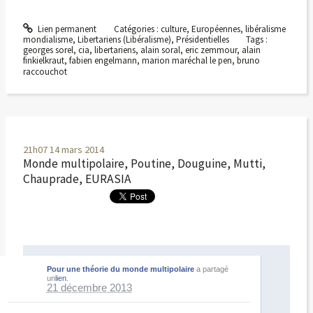
Lien permanent
Catégories :
culture
,
Européennes
,
libéralisme
mondialisme
,
Libertariens (Libéralisme)
,
Présidentielles
Tags :
georges sorel
,
cia
,
libertariens
,
alain soral
,
eric zemmour
,
alain
finkielkraut
,
fabien engelmann
,
marion maréchal le pen
,
bruno
raccouchot
21h07
14
mars 2014
Monde multipolaire, Poutine, Douguine, Mutti,
Chauprade, EURASIA
Pour une théorie du monde multipolaire
a partagé
un
lien
.
21 décembre 2013