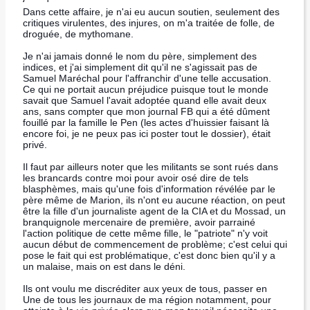
Dans cette affaire, je n'ai eu aucun soutien, seulement des
critiques virulentes, des injures, on m'a traitée de folle, de
droguée, de mythomane.
Je n'ai jamais donné le nom du père, simplement des
indices, et j'ai simplement dit qu'il ne s'agissait pas de
Samuel Maréchal pour l'affranchir d'une telle accusation.
Ce qui ne portait aucun préjudice puisque tout le monde
savait que Samuel l'avait adoptée quand elle avait deux
ans, sans compter que mon journal FB qui a été dûment
fouillé par la famille le Pen (les actes d'huissier faisant là
encore foi, je ne peux pas ici poster tout le dossier), était
privé.
Il faut par ailleurs noter que les militants se sont rués dans
les brancards contre moi pour avoir osé dire de tels
blasphèmes, mais qu'une fois d'information révélée par le
père même de Marion, ils n'ont eu aucune réaction, on peut
être la fille d'un journaliste agent de la CIA et du Mossad, un
branquignole mercenaire de première, avoir parrainé
l'action politique de cette même fille, le "patriote" n'y voit
aucun début de commencement de problème; c'est celui qui
pose le fait qui est problématique, c'est donc bien qu'il y a
un malaise, mais on est dans le déni.
Ils ont voulu me discréditer aux yeux de tous, passer en
Une de tous les journaux de ma région notamment, pour