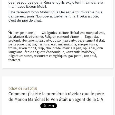
des ressources de la Russie, qu’ils exploitent main dans la
main avec Exxon Mobil.
Libertariens/Exxon Mobil/Opus Déi est le triumvirat le plus
dangereux pour l’Europe actuellement, la Troïka à côté,
c’est du pipi de chat.
Lien permanent
Catégories :
culture
,
libéralisme mondialisme
,
Libertariens (Libéralisme)
,
Religion et mondialisme
Tags :
etat
profond
,
libertariens
,
tea party
,
boston tea party
,
département d'etat
,
pentagone
,
oss
,
cia
,
nsa
,
usa
,
etat
,
impérialisme
,
europe
,
russie
,
troika
,
exxon mobil
,
ifrap
,
chauprade
,
marine le pen
,
opus dei
,
john
laughland
,
école de guerre économique
,
konstantin malofeev
,
oligarques russes
,
ressources énergétiques
,
gaz pétrol
,
ron paul
,
thatcher
00h05
04
avril 2015
Comment j'ai été la première à révéler que le père
de Marion Maréchal le Pen était un agent de la CIA