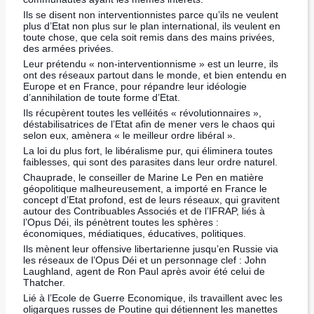
Ils se disent non interventionnistes parce qu’ils ne veulent
plus d’Etat non plus sur le plan international, ils veulent en
toute chose, que cela soit remis dans des mains privées,
des armées privées.
Leur prétendu « non-interventionnisme » est un leurre, ils
ont des réseaux partout dans le monde, et bien entendu en
Europe et en France, pour répandre leur idéologie
d’annihilation de toute forme d’Etat.
Ils récupèrent toutes les velléités « révolutionnaires »,
déstabilisatrices de l’Etat afin de mener vers le chaos qui
selon eux, amènera « le meilleur ordre libéral ».
La loi du plus fort, le libéralisme pur, qui éliminera toutes
faiblesses, qui sont des parasites dans leur ordre naturel.
Chauprade, le conseiller de Marine Le Pen en matière
géopolitique malheureusement, a importé en France le
concept d’Etat profond, est de leurs réseaux, qui gravitent
autour des Contribuables Associés et de l’IFRAP, liés à
l’Opus Déi, ils pénètrent toutes les sphères :
économiques, médiatiques, éducatives, politiques.
Ils mènent leur offensive libertarienne jusqu’en Russie via
les réseaux de l’Opus Déi et un personnage clef : John
Laughland, agent de Ron Paul après avoir été celui de
Thatcher.
Lié à l’Ecole de Guerre Economique, ils travaillent avec les
oligarques russes de Poutine qui détiennent les manettes