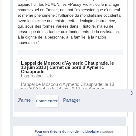
aujourd’hui, les FEMEN, les «Pussy Riot» , ou le mariage
homosexuel en France, ne sont l’expression que d’un seul
et même phénomène : l’alliance du mondialisme occidental
avec le
nihilisme anarchiste, cette idéologie destructrice,
qui, sous des formes variées dans l’Histoire, n’a eu de
cesse que de s’attaquer aux fondements de la civilisation,
à la dignité de la personne, à la famille, à la nation
souveraine."
L’appel de Moscou d’Aymeric Chauprade, le
13 juin 2013 | Carnet de bord d'Aymeric
Chauprade
blog.realpolitik.tv
L’appel de Moscou d’Aymeric Chauprade, le 13
juin 2013Publié le 14 juin 2013 par Aymeric
J’aime
·
·
Partager
ChaupradeLe 13 juin 2013 à Moscou, en
3
compagnie d’Odile Tequi, François Legrier,
J’aime
·
·
Partager
Hugues Revel et Fabrice Sorlin, je suis...
Pour une théorie du monde multipolaire
a partagé
un
lien
.