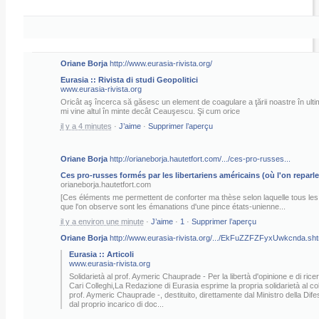
Oriane Borja
http://www.eurasia-rivista.org/
Eurasia :: Rivista di studi Geopolitici
www.eurasia-rivista.org
Oricât aş încerca să găsesc un element de coagulare a ţării noastre în ultim
mi vine altul în minte decât Ceauşescu. Şi cum orice
il y a 4 minutes
·
J’aime
·
Supprimer l’aperçu
Oriane Borja
http://orianeborja.hautetfort.com/.../ces-pro-russes...
Ces pro-russes formés par les libertariens américains (où l'on reparle de
orianeborja.hautetfort.com
[Ces éléments me permettent de conforter ma thèse selon laquelle tous l
que l'on observe sont les émanations d'une pince états-unienne...
il y a environ une minute
·
J’aime
·
1
·
Supprimer l’aperçu
Oriane Borja
http://www.eurasia-rivista.org/.../EkFuZZFZFyxUwkcnda.sht
Eurasia :: Articoli
www.eurasia-rivista.org
Solidarietà al prof. Aymeric Chauprade - Per la libertà d'opinione e di ric
Cari Colleghi,La Redazione di Eurasia esprime la propria solidarietà al co
prof. Aymeric Chauprade -, destituito, direttamente dal Ministro della Dif
dal proprio incarico di doc...