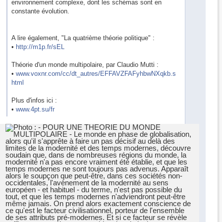
environnement complexe, dont les schémas sont en
constante évolution.
A lire également, "La quatrième théorie politique" :
•
http://m1p.fr/sEL
Théorie d'un monde multipolaire, par Claudio Mutti :
•
www.voxnr.com/cc/dt_autres/EFFAVZFAFyhbwNXqkb.s
html
Plus d'infos ici :
•
www.4pt.su/fr