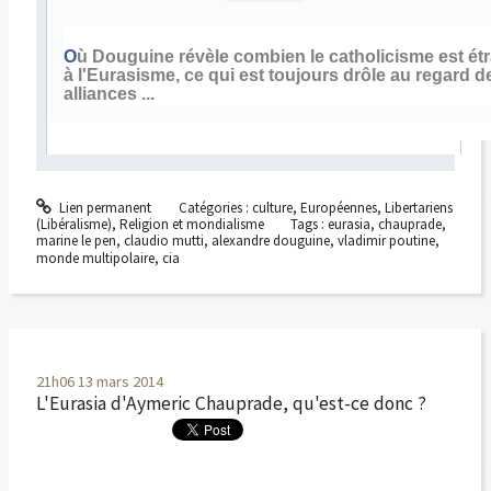
O
ù Douguine révèle combien le catholicisme est ét
à l'Eurasisme, ce qui est toujours drôle au regard d
alliances ...
Lien permanent
Catégories :
culture
,
Européennes
,
Libertariens
(Libéralisme)
,
Religion et mondialisme
Tags :
eurasia
,
chauprade
,
marine le pen
,
claudio mutti
,
alexandre douguine
,
vladimir poutine
,
monde multipolaire
,
cia
21h06
13
mars 2014
L'Eurasia d'Aymeric Chauprade, qu'est-ce donc ?