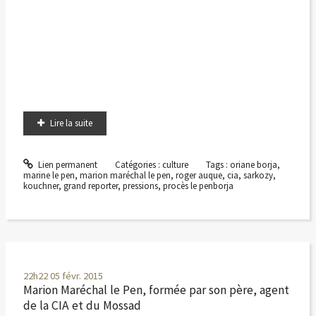
Lire la suite
Lien permanent
Catégories :
culture
Tags :
oriane borja
,
marine le pen
,
marion maréchal le pen
,
roger auque
,
cia
,
sarkozy
,
kouchner
,
grand reporter
,
pressions
,
procès le penborja
22h22
05
févr. 2015
Marion Maréchal le Pen, formée par son père, agent
de la CIA et du Mossad