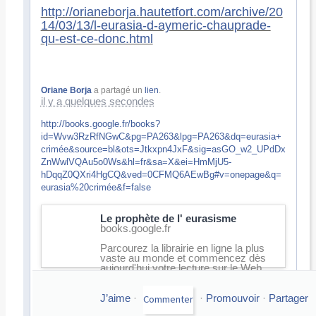
http://orianeborja.hautetfort.com/archive/20
14/03/13/l-eurasia-d-aymeric-chauprade-
qu-est-ce-donc.html
Oriane Borja
a partagé un
lien
.
il y a quelques secondes
http://books.google.fr/books?
id=Wvw3RzRfNGwC&pg=PA263&lpg=PA263&dq=eurasia+
crimée&source=bl&ots=Jtkxpn4JxF&sig=asGO_w2_UPdDx
ZnWwlVQAu5o0Ws&hl=fr&sa=X&ei=HmMjU5-
hDqqZ0QXri4HgCQ&ved=0CFMQ6AEwBg#v=onepage&q=
eurasia%20crimée&f=false
Le prophète de l' eurasisme
books.google.fr
Parcourez la librairie en ligne la plus
vaste au monde et commencez dès
aujourd'hui votre lecture sur le Web,
votre tablette, votre téléphone ou un
lecteur de livres numériques.
J’aime
·
·
Promouvoir
·
Partager