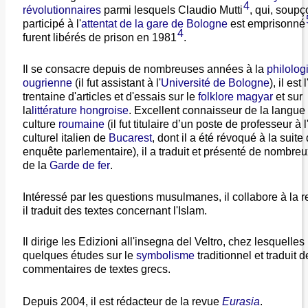
4
révolutionnaires
parmi lesquels Claudio Mutti
, qui, soupç
participé à l'
attentat de la gare de Bologne
est emprisonné
4
furent libérés de prison en 1981
.
Il se consacre depuis de nombreuses années à la
philolog
ougrienne
(il fut assistant à l'
Université de Bologne
), il est
trentaine d'articles et d'essais sur le
folklore
magyar
et sur
la
littérature
hongroise
. Excellent connaisseur de la langue 
culture
roumaine
(il fut titulaire d’un poste de professeur à l'
culturel italien de
Bucarest
, dont il a été révoqué à la suite
enquête parlementaire), il a traduit et présenté de nombr
de la
Garde de fer
.
Intéressé par les questions musulmanes, il collabore à la 
il traduit des textes concernant l'Islam.
Il dirige les Edizioni all'insegna del Veltro, chez lesquelles 
quelques études sur le
symbolisme
traditionnel et traduit d
commentaires de textes grecs.
Depuis 2004, il est rédacteur de la revue
Eurasia
.