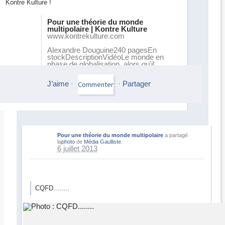
Kontre Kulture !
Pour une théorie du monde
multipolaire | Kontre Kulture
www.kontrekulture.com
Alexandre Douguine240 pagesEn
stockDescriptionVidéoLe monde en
phase de globalisation, alors qu'il
s'apprête à faire un pas...
J’aime
·
·
Partager
Pour une théorie du monde multipolaire
a partagé
la
photo
de
Média Gaulliste
.
6 juillet 2013
CQFD........