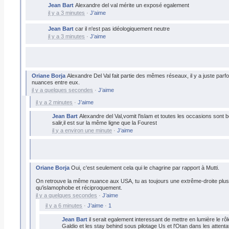
Jean Bart
Alexandre del val mérite un exposé egalement
il y a 3 minutes
·
J’aime
Jean Bart
car il n'est pas idéologiquement neutre
il y a 3 minutes
·
J’aime
Oriane Borja
Alexandre Del Val fait partie des mêmes réseaux, il y a juste parf
nuances entre eux.
il y a quelques secondes
·
J’aime
il y a 2 minutes
·
J’aime
Jean Bart
Alexandre del Val,vomit l'islam et toutes les occasions sont 
salir,il est sur la même ligne que la Fourest
il y a environ une minute
·
J’aime
Oriane Borja
Oui, c'est seulement cela qui le chagrine par rapport à Mutti.
On retrouve la même nuance aux USA, tu as toujours une extrême-droite plus
qu'islamophobe et réciproquement.
il y a quelques secondes
·
J’aime
il y a 6 minutes
·
J’aime
·
1
Jean Bart
il serait egalement interessant de mettre en lumière le rôl
Galdio et les stay behind sous pilotage Us et l'Otan dans les attenta