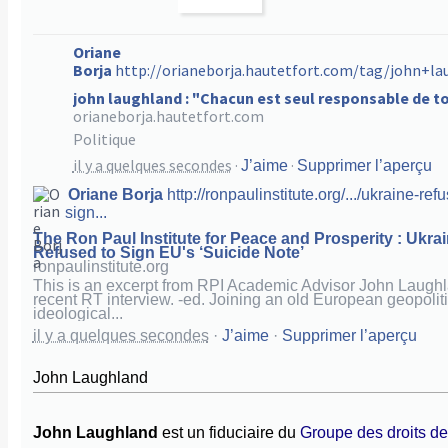
Oriane
Borja
http://orianeborja.hautetfort.com/tag/john+la
john laughland : "Chacun est seul responsable de t
orianeborja.hautetfort.com
Politique
il y a quelques secondes
·
·
J’aime
Supprimer l’aperçu
Oriane Borja
http://ronpaulinstitute.org/.../ukraine-ref
sign...
The Ron Paul Institute for Peace and Prosperity : Ukra
Refused to Sign EU's ‘Suicide Note’
ronpaulinstitute.org
This is an excerpt from RPI Academic Advisor John Laughl
recent RT interview. -ed. Joining an old European geopolit
ideological...
il y a quelques secondes
·
J’aime
·
Supprimer l’aperçu
John Laughland
John Laughland
est un fiduciaire du
Groupe des droits de