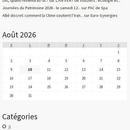
Dis, quand reviendras-tu ?
sur
L'AN VERT de Vouziers : écologie et...
Journées du Patrimoine 2026 - le samedi 12...
sur
PAC de Spa
Allié discret: comment la Chine soutient l’Iran...
sur
Euro-Synergies
Août 2026
D
L
M
M
J
V
S
1
2
3
4
5
6
7
8
9
10
11
12
13
14
15
16
17
18
19
20
21
22
23
24
25
26
27
28
29
30
31
Catégories
;)