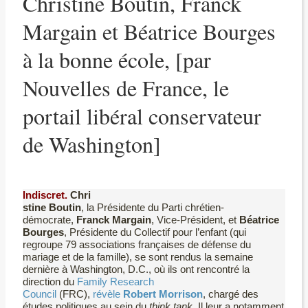
Christine Boutin, Franck
Margain et Béatrice Bourges
à la bonne école, [par
Nouvelles de France, le
portail libéral conservateur
de Washington]
Indiscret.
Chri
stine Boutin
, la Présidente du Parti chrétien-
démocrate,
Franck Margain
, Vice-Président, et
Béatrice
Bourges
, Présidente du Collectif pour l’enfant (qui
regroupe 79 associations françaises de défense du
mariage et de la famille), se sont rendus la semaine
dernière à Washington, D.C., où ils ont rencontré la
direction du
Family Research
Council
(FRC),
révèle
Robert Morrison
, chargé des
études politiques au sein du
think tank
. Il leur a notamment