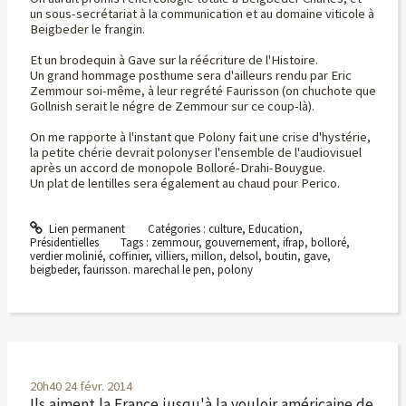
un sous-secrétariat à la communication et au domaine viticole à
Beigbeder le frangin.
Et un brodequin à Gave sur la réécriture de l'Histoire.
Un grand hommage posthume sera d'ailleurs rendu par Eric
Zemmour soi-même, à leur regrété Faurisson (on chuchote que
Gollnish serait le négre de Zemmour sur ce coup-là).
On me rapporte à l'instant que Polony fait une crise d'hystérie,
la petite chérie devrait polonyser l'ensemble de l'audiovisuel
après un accord de monopole Bolloré-Drahi-Bouygue.
Un plat de lentilles sera également au chaud pour Perico.
Lien permanent
Catégories :
culture
,
Education
,
Présidentielles
Tags :
zemmour
,
gouvernement
,
ifrap
,
bolloré
,
verdier molinié
,
coffinier
,
villiers
,
millon
,
delsol
,
boutin
,
gave
,
beigbeder
,
faurisson. marechal le pen
,
polony
20h40
24
févr. 2014
Ils aiment la France jusqu'à la vouloir américaine de