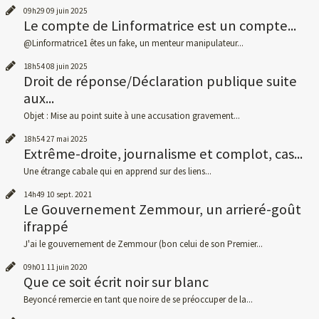
09h29
09
juin 2025
Le compte de Linformatrice est un compte...
@Linformatrice1 êtes un fake, un menteur manipulateur...
18h54
08
juin 2025
Droit de réponse/Déclaration publique suite
aux...
Objet : Mise au point suite à une accusation gravement...
18h54
27
mai 2025
Extrême-droite, journalisme et complot, cas...
Une étrange cabale qui en apprend sur des liens...
14h49
10
sept. 2021
Le Gouvernement Zemmour, un arrieré-goût
ifrappé
J'ai le gouvernement de Zemmour (bon celui de son Premier...
09h01
11
juin 2020
Que ce soit écrit noir sur blanc
Beyoncé remercie en tant que noire de se préoccuper de la...