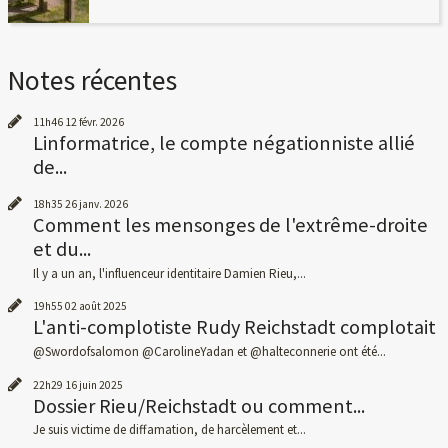
Notes récentes
11h46
12
févr. 2026
Linformatrice, le compte négationniste allié
de...
18h35
26
janv. 2026
Comment les mensonges de l'extrême-droite
et du...
Il y a un an, l'influenceur identitaire Damien Rieu,...
19h55
02
août 2025
L'anti-complotiste Rudy Reichstadt complotait
@Swordofsalomon @CarolineYadan et @halteconnerie ont été...
22h29
16
juin 2025
Dossier Rieu/Reichstadt ou comment...
Je suis victime de diffamation, de harcèlement et...