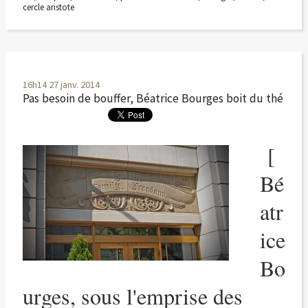
cercle aristote
16h14
27
janv. 2014
Pas besoin de bouffer, Béatrice Bourges boit du thé
[
Bé
atr
ice
Bo
urges, sous l'emprise des