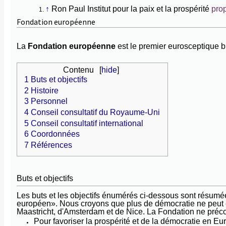
↑
Ron Paul Institut pour la paix et la prospérité
pro
Fondation européenne
La
Fondation européenne
est le premier eurosceptique 
Contenu
[
hide
]
1
Buts et objectifs
2
Histoire
3
Personnel
4
Conseil consultatif du Royaume-Uni
5
Conseil consultatif international
6
Coordonnées
7
Références
Buts et objectifs
Les buts et les objectifs énumérés ci-dessous sont résum
européen».
Nous croyons que plus de démocratie ne peut êt
Maastricht, d'Amsterdam et de Nice.
La Fondation ne préconi
Pour favoriser la prospérité et de la démocratie en Eu