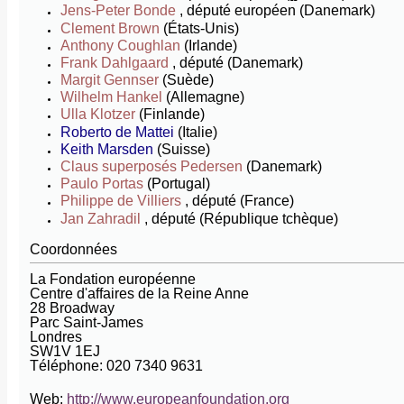
Jens-Peter Bonde
, député européen (Danemark)
Clement Brown
(États-Unis)
Anthony Coughlan
(Irlande)
Frank Dahlgaard
, député (Danemark)
Margit Gennser
(Suède)
Wilhelm Hankel
(Allemagne)
Ulla Klotzer
(Finlande)
Roberto de Mattei
(Italie)
Keith Marsden
(Suisse)
Claus superposés Pedersen
(Danemark)
Paulo Portas
(Portugal)
Philippe de Villiers
, député (France)
Jan Zahradil
, député (République tchèque)
Coordonnées
La Fondation européenne
Centre d'affaires de la Reine Anne
28 Broadway
Parc Saint-James
Londres
SW1V 1EJ
Téléphone: 020 7340 9631
Web:
http://www.europeanfoundation.org