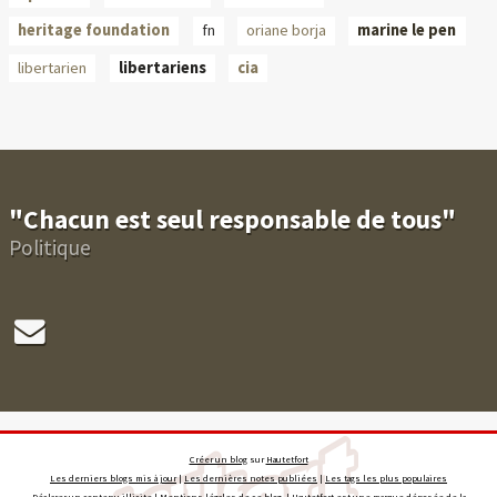
heritage foundation
fn
oriane borja
marine le pen
libertarien
libertariens
cia
"Chacun est seul responsable de tous"
Politique
Créer un blog
sur
Hautetfort
Les derniers blogs mis à jour
|
Les dernières notes publiées
|
Les tags les plus populaires
Déclarer un contenu illicite
|
Mentions légales de ce blog
|
Hautetfort
est une marque déposée de la