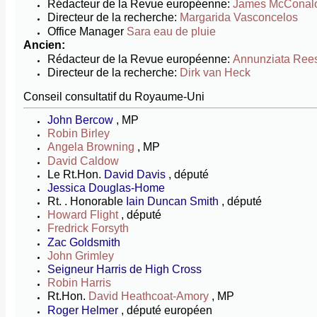
Rédacteur de la Revue européenne:
James McConal
Directeur de la recherche:
Margarida Vasconcelos
Office Manager
Sara eau de pluie
Ancien:
Rédacteur de la Revue européenne:
Annunziata Ree
Directeur de la recherche:
Dirk van Heck
Conseil consultatif du Royaume-Uni
John Bercow
, MP
Robin Birley
Angela Browning
, MP
David Caldow
Le Rt.Hon.
David Davis
, député
Jessica Douglas-Home
Rt.
. Honorable
Iain Duncan Smith
, député
Howard Flight
, député
Fredrick Forsyth
Zac Goldsmith
John Grimley
Seigneur Harris de High Cross
Robin Harris
Rt.Hon.
David Heathcoat-Amory
, MP
Roger Helmer
, député européen