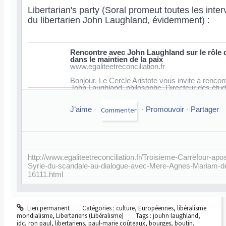
Libertarian's party (Soral promeut toutes les inter
du libertarien John Laughland, évidemment) :
Rencontre avec John Laughland sur le rôle d
dans le maintien de la paix
www.egaliteetreconciliation.fr
Bonjour, Le Cercle Aristote vous invite à rencon
John Laughland, philosophe, Directeur des étu
l'Institut de la Démocratie et de la...
J’aime
·
·
Promouvoir
·
Partager
http://www.egaliteetreconciliation.fr/Troisieme-Carrefour-apo
Syrie-du-scandale-au-dialogue-avec-Mere-Agnes-Mariam-de
16111.html
Lien permanent
Catégories :
culture
,
Européennes
,
libéralisme
mondialisme
,
Libertariens (Libéralisme)
Tags :
jouhn laughland
,
idc
,
ron paul
,
libertariens
,
paul-marie coûteaux
,
bourges
,
boutin
,