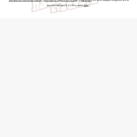
société talkSpirit | Créez votre
blog
!