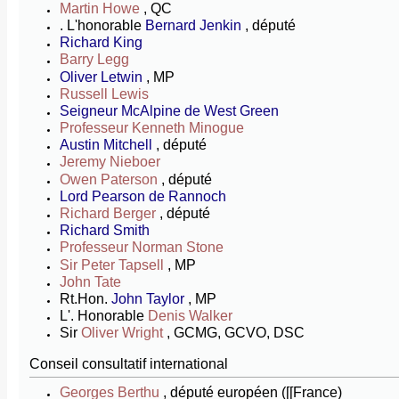
Martin Howe
, QC
. L'honorable
Bernard Jenkin
, député
Richard King
Barry Legg
Oliver Letwin
, MP
Russell Lewis
Seigneur McAlpine de West Green
Professeur Kenneth Minogue
Austin Mitchell
, député
Jeremy Nieboer
Owen Paterson
, député
Lord Pearson de Rannoch
Richard Berger
, député
Richard Smith
Professeur Norman Stone
Sir Peter Tapsell
, MP
John Tate
Rt.Hon.
John Taylor
, MP
L'. Honorable
Denis Walker
Sir
Oliver Wright
, GCMG, GCVO, DSC
Conseil consultatif international
Georges Berthu
, député européen ([[France)