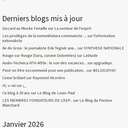
Derniers blogs mis à jour
Giscard au Musée Fenaille
sur
La senteur de l'esprit
Les privilèges de la nomenklatura communiste :...
sur
l'information
nationaliste
Ile de Groix : le journaliste Erik Tegnér une...
sur
SYNTHESE NATIONALE
Rouge sur Rouge (Sara, cuisine Dolomites)
sur
Latitude
Audio‑Technica ATH‑M50x : le son des vacances...
sur
upgradepc
Peut-on être excommunié pour une publication...
sur
BELGICATHO
Coeur brûlant
sur
Raymond Alcovère
III, v-viii
sur
;_
Ce blog à 20 ans
sur
Le Blog de Louis-Paul
LES MEMBRES FONDATEURS DE L'ASP...
sur
Le Blog du Pasteur
Blanchard
Janvier 2026