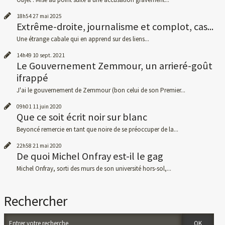
18h54
27
mai 2025
Extrême-droite, journalisme et complot, cas...
Une étrange cabale qui en apprend sur des liens...
14h49
10
sept. 2021
Le Gouvernement Zemmour, un arrieré-goût
ifrappé
J'ai le gouvernement de Zemmour (bon celui de son Premier...
09h01
11
juin 2020
Que ce soit écrit noir sur blanc
Beyoncé remercie en tant que noire de se préoccuper de la...
22h58
21
mai 2020
De quoi Michel Onfray est-il le gag
Michel Onfray, sorti des murs de son université hors-sol,...
Rechercher