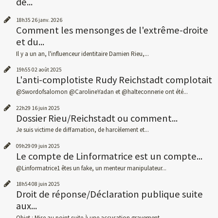
de...
18h35
26
janv. 2026
Comment les mensonges de l'extrême-droite
et du...
Il y a un an, l'influenceur identitaire Damien Rieu,...
19h55
02
août 2025
L'anti-complotiste Rudy Reichstadt complotait
@Swordofsalomon @CarolineYadan et @halteconnerie ont été...
22h29
16
juin 2025
Dossier Rieu/Reichstadt ou comment...
Je suis victime de diffamation, de harcèlement et...
09h29
09
juin 2025
Le compte de Linformatrice est un compte...
@Linformatrice1 êtes un fake, un menteur manipulateur...
18h54
08
juin 2025
Droit de réponse/Déclaration publique suite
aux...
Objet : Mise au point suite à une accusation gravement...