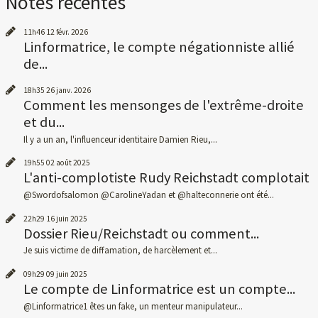
Notes récentes
11h46
12
févr. 2026
Linformatrice, le compte négationniste allié
de...
18h35
26
janv. 2026
Comment les mensonges de l'extrême-droite
et du...
Il y a un an, l'influenceur identitaire Damien Rieu,...
19h55
02
août 2025
L'anti-complotiste Rudy Reichstadt complotait
@Swordofsalomon @CarolineYadan et @halteconnerie ont été...
22h29
16
juin 2025
Dossier Rieu/Reichstadt ou comment...
Je suis victime de diffamation, de harcèlement et...
09h29
09
juin 2025
Le compte de Linformatrice est un compte...
@Linformatrice1 êtes un fake, un menteur manipulateur...