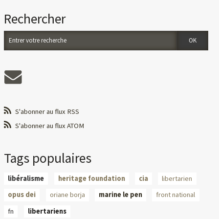
Rechercher
S'abonner au flux RSS
S'abonner au flux ATOM
Tags populaires
libéralisme
heritage foundation
cia
libertarien
opus dei
oriane borja
marine le pen
front national
fn
libertariens