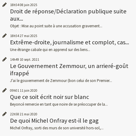
18h54
08
juin 2025
Droit de réponse/Déclaration publique suite
aux...
Objet : Mise au point suite à une accusation gravement...
18h54
27
mai 2025
Extrême-droite, journalisme et complot, cas...
Une étrange cabale qui en apprend sur des liens...
14h49
10
sept. 2021
Le Gouvernement Zemmour, un arrieré-goût
ifrappé
J'ai le gouvernement de Zemmour (bon celui de son Premier...
09h01
11
juin 2020
Que ce soit écrit noir sur blanc
Beyoncé remercie en tant que noire de se préoccuper de la...
22h58
21
mai 2020
De quoi Michel Onfray est-il le gag
Michel Onfray, sorti des murs de son université hors-sol,...