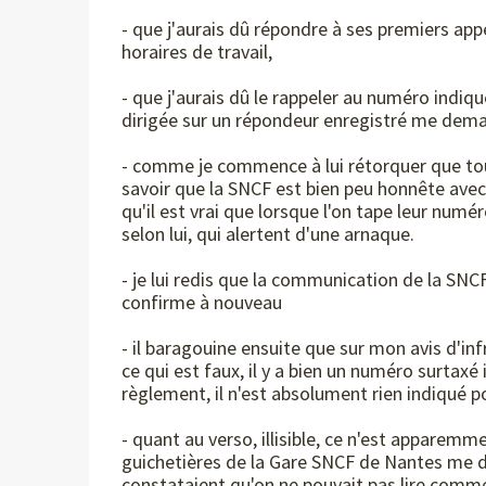
- que j'aurais dû répondre à ses premiers ap
horaires de travail,
- que j'aurais dû le rappeler au numéro indiqué
dirigée sur un répondeur enregistré me dem
- comme je commence à lui rétorquer que tout
savoir que la SNCF est bien peu honnête avec
qu'il est vrai que lorsque l'on tape leur numé
selon lui, qui alertent d'une arnaque.
- je lui redis que la communication de la SNC
confirme à nouveau
- il baragouine ensuite que sur mon avis d'in
ce qui est faux, il y a bien un numéro surtaxé i
règlement, il n'est absolument rien indiqué 
- quant au verso, illisible, ce n'est apparem
guichetières de la Gare SNCF de Nantes me 
constataient qu'on ne pouvait pas lire comme j