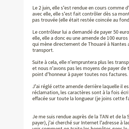
Le 2 juin, elle s’est rendue en cours comme 
avec elle, elle s’est fait contrôler dès sa mont
pas trouvée (elle était restée coincée au fon
Le contrôleur lui a demandé de payer 50 eur
elle, elle a donc eu une amende de 100 euros 
qui mène directement de Thouaré à Nantes al
transport.
Suite à cela, elle n’empruntera plus les tran
et nous n’avons pas les moyens de payer de
point d’honneur à payer toutes nos factures.
J’ai réglé cette amende derrière laquelle il es
réclamation, les caractères sont à la fois écr
effacée sur toute la longueur (je joins cette f
Je me suis rendue auprès de la TAN et de l
payer), j’ai cherché sur Internet l’adresse à l
voir comment on traite les honnêtes gens le 