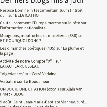
Derniers blogs mis à jour
Respice Domine in testamentum tuum (Introit
du...
sur
BELGICATHO
Ceuta : comment l’Europe marche sur la tête
sur
l'information nationaliste
Mougeons, moutruches et muselières (636)
sur
ET POURQUOI DONC ?
Les dimanches poétiques (405)
sur
La plume et
la page
Activité de notre Compte ”X”...
sur
LAFAUTEAROUSSEAU
*Algériennes*
sur
Carré Verlaine
Verbatim
sur
Le Bouquineur
UN JOUR, UNE CITATION (cxxvii)
sur
Alain Van
Praet - BLOG
9 août. Saint Jean-Marie-Baptiste Vianney, curé...
sur
Vie des Saints - Saint du jour