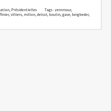
cation
,
Présidentielles
Tags :
zemmour
,
finier
,
villiers
,
millon
,
delsol
,
boutin
,
gave
,
beigbeder
,