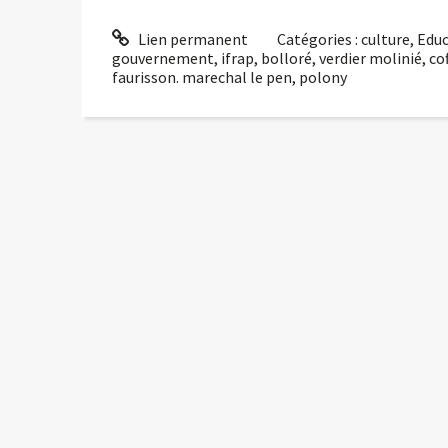
Lien permanent
Catégories :
culture
,
Edu
gouvernement
,
ifrap
,
bolloré
,
verdier molinié
,
cof
faurisson. marechal le pen
,
polony