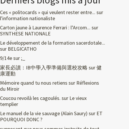
Derniers blogs mis à jour
Ces « politocards » qui veulent rester entre...
sur
l'information nationaliste
Carton jaune à Laurence Ferrari : l’Arcom...
sur
SYNTHESE NATIONALE
Le développement de la formation sacerdotale...
sur
BELGICATHO
9/14e
sur
;_
家長必讀：IB中學入學準備與選校攻略
sur
健
康運動
Mémoire quand tu nous retiens
sur
Réflexions
du Miroir
Coucou revoilà les cagoulés.
sur
Le vieux
templier
Le manuel de la vie sauvage (Alain Saury)
sur
ET
POURQUOI DONC ?
supposant que nous sommes instruits de tout,...