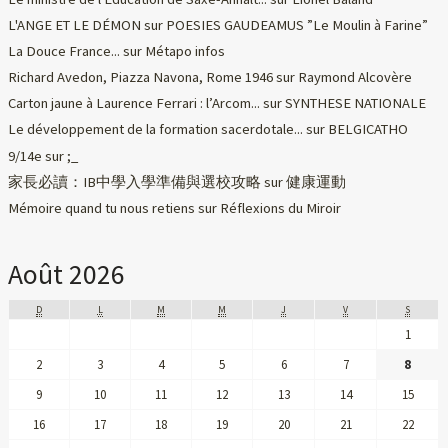
L'ANGE ET LE DÉMON
sur
POESIES GAUDEAMUS ”Le Moulin à Farine”
La Douce France...
sur
Métapo infos
Richard Avedon, Piazza Navona, Rome 1946
sur
Raymond Alcovère
Carton jaune à Laurence Ferrari : l’Arcom...
sur
SYNTHESE NATIONALE
Le développement de la formation sacerdotale...
sur
BELGICATHO
9/14e
sur
;_
家長必讀：IB中學入學準備與選校攻略
sur
健康運動
Mémoire quand tu nous retiens
sur
Réflexions du Miroir
Août 2026
D
L
M
M
J
V
S
1
2
3
4
5
6
7
8
9
10
11
12
13
14
15
16
17
18
19
20
21
22