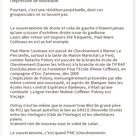
l'impression de nouveauté.
Pourtant, c'est une réédition perpétuelle, dont ces
groupuscules ne se lassent pas.
Le souverainisme de droite et celui de gauche n'étaient jamais
qu'une scission d'extrême-droite issue du gaullisme.
Leurs aller-retour ont toujours été fréquents, Paul-Maire
Coûteaux en est un bel exemple.
Paul-Marie Couteaux est passé de Chevènement à Marine Le
Pen (enfin, surtout à la tante de Marion Maréchal Le Pen),
comme Natacha Polony est passée de la branche école de
Chevènement (Sauver les lettres) à la branche école de l'IFRAP
(SosEducation et sa Fondation Pour l'Ecole d'Anne Coffinier), en
compagnie d'Eric Zemmour, dès 2009
L'implication de Polony, mensongèrement présentée par elle-
même comme une nouveauté, et auprès de Blanquer dans les
écoles hors-contrat Espérance Banlieues, n'était qu'une
continuité. La ligne Verdier Molinié-Coffinier-Polony est
traçage.
Onfray n'est lui-même que le nouvel Yvan Blot (le grand-père
du RIC) qui faisait autrefois le lien au GRECE (Nouvelle Droite)
entre les Horlogers (Club de l'Horloge) et les Identitaires
païens.
Vraiment rien de nouveau sous le soleil de satan ..
Le souverainisme, c'est quand PMC (chevènemento-