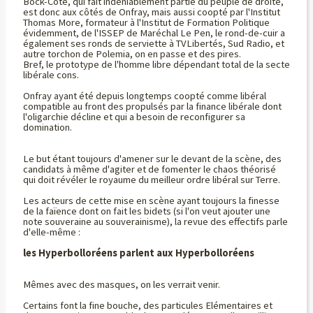
Bock-Côté, qui fait indéniablement partie du peuple de droite,
est donc aux côtés de Onfray, mais aussi coopté par l'Institut
Thomas More, formateur à l'Institut de Formation Politique
évidemment, de l'ISSEP de Maréchal Le Pen, le rond-de-cuir a
également ses ronds de serviette à TVLibertés, Sud Radio, et
autre torchon de Polemia, on en passe et des pires.
Bref, le prototype de l'homme libre dépendant total de la secte
libérale cons.
Onfray ayant été depuis longtemps coopté comme libéral
compatible au front des propulsés par la finance libérale dont
l'oligarchie décline et qui a besoin de reconfigurer sa
domination.
Le but étant toujours d'amener sur le devant de la scène, des
candidats à même d'agiter et de fomenter le chaos théorisé
qui doit révéler le royaume du meilleur ordre libéral sur Terre.
Les acteurs de cette mise en scène ayant toujours la finesse
de la faïence dont on fait les bidets (si l'on veut ajouter une
note souveraine au souverainisme), la revue des effectifs parle
d'elle-même :
les Hyperbolloréens parlent aux Hyperbolloréens
Mêmes avec des masques, on les verrait venir.
Certains font la fine bouche, des particules Elémentaires et