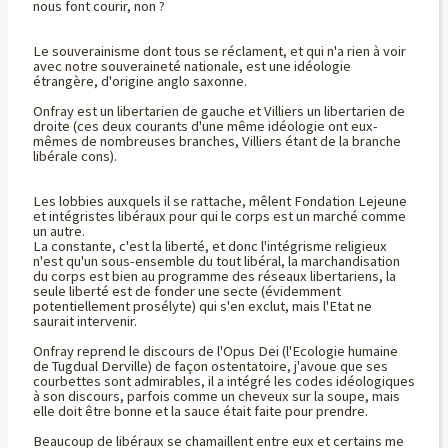
nous font courir, non ?
Le souverainisme dont tous se réclament, et qui n'a rien à voir
avec notre souveraineté nationale, est une idéologie
étrangère, d'origine anglo saxonne.
Onfray est un libertarien de gauche et Villiers un libertarien de
droite (ces deux courants d'une même idéologie ont eux-
mêmes de nombreuses branches, Villiers étant de la branche
libérale cons).
Les lobbies auxquels il se rattache, mêlent Fondation Lejeune
et intégristes libéraux pour qui le corps est un marché comme
un autre.
La constante, c'est la liberté, et donc l'intégrisme religieux
n'est qu'un sous-ensemble du tout libéral, la marchandisation
du corps est bien au programme des réseaux libertariens, la
seule liberté est de fonder une secte (évidemment
potentiellement prosélyte) qui s'en exclut, mais l'Etat ne
saurait intervenir.
Onfray reprend le discours de l'Opus Dei (l'Ecologie humaine
de Tugdual Derville) de façon ostentatoire, j'avoue que ses
courbettes sont admirables, il a intégré les codes idéologiques
à son discours, parfois comme un cheveux sur la soupe, mais
elle doit être bonne et la sauce était faite pour prendre.
Beaucoup de libéraux se chamaillent entre eux et certains me