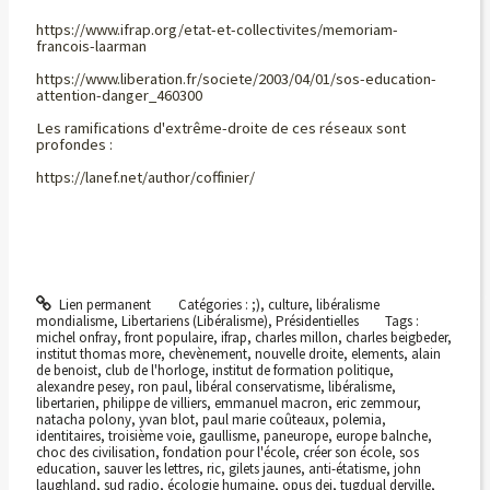
https://www.ifrap.org/etat-et-collectivites/memoriam-
francois-laarman
https://www.liberation.fr/societe/2003/04/01/sos-education-
attention-danger_460300
Les ramifications d'extrême-droite de ces réseaux sont
profondes :
https://lanef.net/author/coffinier/
Lien permanent
Catégories :
;)
,
culture
,
libéralisme
mondialisme
,
Libertariens (Libéralisme)
,
Présidentielles
Tags :
michel onfray
,
front populaire
,
ifrap
,
charles millon
,
charles beigbeder
,
institut thomas more
,
chevènement
,
nouvelle droite
,
elements
,
alain
de benoist
,
club de l'horloge
,
institut de formation politique
,
alexandre pesey
,
ron paul
,
libéral conservatisme
,
libéralisme
,
libertarien
,
philippe de villiers
,
emmanuel macron
,
eric zemmour
,
natacha polony
,
yvan blot
,
paul marie coûteaux
,
polemia
,
identitaires
,
troisième voie
,
gaullisme
,
paneurope
,
europe balnche
,
choc des civilisation
,
fondation pour l'école
,
créer son école
,
sos
education
,
sauver les lettres
,
ric
,
gilets jaunes
,
anti-étatisme
,
john
laughland
,
sud radio
,
écologie humaine
,
opus dei
,
tugdual derville
,