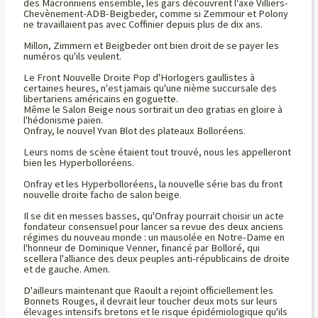
des Macronniens ensemble, les gars découvrent l'axe Villiers-
Chevènement-ADB-Beigbeder, comme si Zemmour et Polony
ne travaillaient pas avec Coffinier depuis plus de dix ans.
Millon, Zimmern et Beigbeder ont bien droit de se payer les
numéros qu'ils veulent.
Le Front Nouvelle Droite Pop d'Horlogers gaullistes à
certaines heures, n'est jamais qu'une nième succursale des
libertariens américains en goguette.
Même le Salon Beige nous sortirait un deo gratias en gloire à
l'hédonisme païen.
Onfray, le nouvel Yvan Blot des plateaux Bolloréens.
Leurs noms de scène étaient tout trouvé, nous les appelleront
bien les Hyperbolloréens.
Onfray et les Hyperbolloréens, la nouvelle série bas du front
nouvelle droite facho de salon beige.
Il se dit en messes basses, qu'Onfray pourrait choisir un acte
fondateur consensuel pour lancer sa revue des deux anciens
régimes du nouveau monde : un mausolée en Notre-Dame en
l'honneur de Dominique Venner, financé par Bolloré, qui
scellera l'alliance des deux peuples anti-républicains de droite
et de gauche. Amen.
D'ailleurs maintenant que Raoult a rejoint officiellement les
Bonnets Rouges, il devrait leur toucher deux mots sur leurs
élevages intensifs bretons et le risque épidémiologique qu'ils