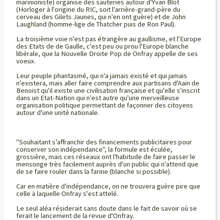
marinioniste) organise des sauteries autour d'Yvan Blot
(Horloger à l'origine du RIC, soit l'arrière-grand-père du
cerveau des Gilets Jaunes, qui n'en ont guère) et de John
Laughland (homme-lige de Thatcher puis de Ron Paul).
La troisième voie n'est pas étrangère au gaullisme, et l'Europe
des Etats de de Gaulle, c'est peu ou prou l'Europe blanche
libérale, que la Nouvelle Droite Pop de Onfray appelle de ses
voeux.
Leur peuple phantasmé, qui n'a jamais existé et qui jamais
n'existera, mais aller faire comprendre aux partisans d'Aain de
Benoist qu'il existe une civilisation française et qu'elle s'inscrit
dans un Etat-Nation qui n'est autre qu'une merveilleuse
organisation politique permettant de façonner des citoyens
autour d'une unité nationale.
"Souhaitant s’affranchir des financements publicitaires pour
conserver son indépendance", la formule est éculée,
grossière, mais ces réseaux ont l'habitude de faire passer le
mensonge très facilement auprès d'un public qui n'attend que
de se faire rouler dans la farine (blanche si possible).
Car en matière d'indépendance, on ne trouvera guère pire que
celle à laquelle Onfray s'est attelé.
Le seul aléa résiderait sans doute dans le fait de savoir où se
ferait le lancement de la revue d'Onfray.