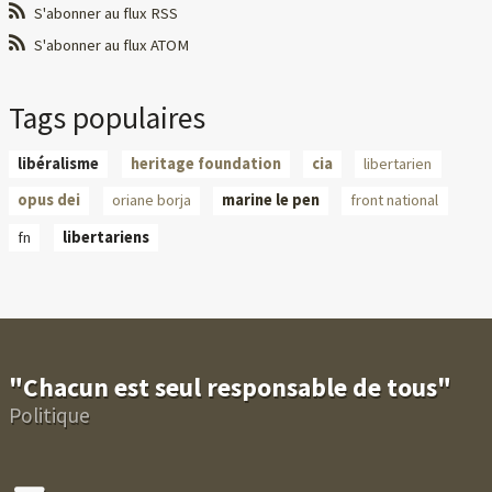
S'abonner au flux RSS
S'abonner au flux ATOM
Tags populaires
libéralisme
heritage foundation
cia
libertarien
opus dei
oriane borja
marine le pen
front national
fn
libertariens
"Chacun est seul responsable de tous"
Politique