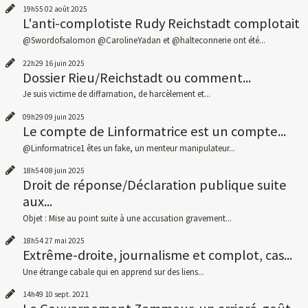
19h55
02
août 2025
L'anti-complotiste Rudy Reichstadt complotait
@Swordofsalomon @CarolineYadan et @halteconnerie ont été...
22h29
16
juin 2025
Dossier Rieu/Reichstadt ou comment...
Je suis victime de diffamation, de harcèlement et...
09h29
09
juin 2025
Le compte de Linformatrice est un compte...
@Linformatrice1 êtes un fake, un menteur manipulateur...
18h54
08
juin 2025
Droit de réponse/Déclaration publique suite
aux...
Objet : Mise au point suite à une accusation gravement...
18h54
27
mai 2025
Extrême-droite, journalisme et complot, cas...
Une étrange cabale qui en apprend sur des liens...
14h49
10
sept. 2021