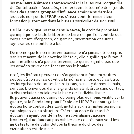
les meilleurs éléments sont encadrés via la Bourse Tocqueville
de Contribuables Associés, et effectuent la tournée des grands
ducs des grands groupes d'influence américains derrière
lesquels nos petits IFRAPiens s'inscrivent, terminant leur
formation justement dans le bureau particulier de Ron Paul.
Paul leur explique Bastiat dans le texte, le droit de propriété
qui implique de facto la liberté de faire ce que l'on veut de son
corps, vente d'organes, de gamins, prostitution et autres
joyeusetés en sont le b a ba.
De même que le non-interventionnisme n'a jamais été compris
par les tenants de la doctrine libérale, elle signifie que l'Etat, là
comme ailleurs n'a pas à intervenir, ce qui ne signifie pas que
les armées privées ne fassent pas le boulot.
Bref, les libéraux peuvent et s'organisent même en petites
sectes où l'on pense et vit de la même manière, et à ce titre,
les intégristes de toutes les religions, sans se donner la main,
sont les bienvenues dans la grande smala libérale sans contact,
la distanciation sociale est la base de l'individualisme.
Ils peuvent aussi se donner du poing plus ou moins visible sur la
gueule, si la Fondation pour l'Ecole de l'IFRAP encourage les
écoles hors-contrat des Loubavitchs aux islamistes les moins
catholiques via sa structure Créer son école (le marché
éducatif n'ayant, par définition en libéralisme, aucune
frontière), il ne faudrait pas oublier que ces réseaux sont liés
au Gatestone de John Bolt où la théorie du choc des
civilisations est de mise.