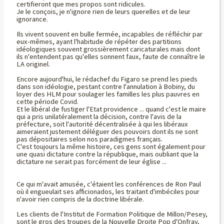
certifieront que mes propos sont ridicules.
Je le conçois, je n'ignore rien de leurs querelles et de leur
ignorance.
Ils vivent souvent en bulle fermée, incapables de réfléchir par
eux-mêmes, ayant l'habitude de répéter des partitions
idéologiques souvent grossièrement caricaturales mais dont
ils n'entendent pas qu'elles sonnent faux, faute de connaître le
LA originel.
Encore aujourd'hui, le rédachef du Figaro se prend les pieds
dans son idéologie, pestant contre l'annulation à Bobiny, du
loyer des HLM pour soulager les familles les plus pauvres en
cette période Covid.
Et le libéral de fustiger l'Etat providence ... quand c'est le maire
qui a pris unilatéralement la décision, contre l'avis de la
préfecture, soit l'autorité décentralisée à qui les libéraux
aimeraient justement déléguer des pouvoirs dont ils ne sont
pas dépositaires selon nos paradigmes français.
C'est toujours la même histoire, ces gens sont également pour
une quasi dictature contre la république, mais oubliant que la
dictature ne serait pas forcément de leur église ...
Ce qui m'avait amusée, c'étaient les conférences de Ron Paul
où il engueulait ses afficionados, les traitant d'imbéciles pour
n'avoir rien compris de la doctrine libérale.
Les clients de l'Institut de Formation Politique de Millon/Pesey,
sont le gros des troupes de la Nouvelle Droite Pop d'Onfray,