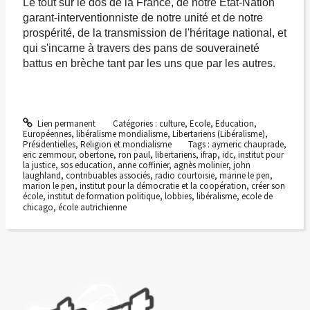
Le tout sur le dos de la France, de notre Etat-Nation
garant-interventionniste de notre unité et de notre
prospérité, de la transmission de l'héritage national, et
qui s'incarne à travers des pans de souveraineté
battus en brèche tant par les uns que par les autres.
Lien permanent
Catégories :
culture
,
Ecole
,
Education
,
Européennes
,
libéralisme mondialisme
,
Libertariens (Libéralisme)
,
Présidentielles
,
Religion et mondialisme
Tags :
aymeric chauprade
,
eric zemmour
,
obertone
,
ron paul
,
libertariens
,
ifrap
,
idc
,
institut pour
la justice
,
sos education
,
anne coffinier
,
agnès molinier
,
john
laughland
,
contribuables associés
,
radio courtoisie
,
marine le pen
,
marion le pen
,
institut pour la démocratie et la coopération
,
créer son
école
,
institut de formation politique
,
lobbies
,
libéralisme
,
ecole de
chicago
,
école autrichienne