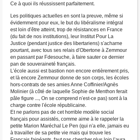
Ce à quoi ils réussissent parfaitement.
Les politiques actuelles en sont la preuve, même si
évidemment pour eux, le but du libéralisme intégral
est loin d'être atteint, trop de résistances en France
(du fait de nos institutions), leur Institut Pour La
Justice (pendant justice des libertariens) s'acharne
pourtant, avec tous ses relais d'Obertone à Zemmour
en passant par Fdesouche, à faire sauter ce dernier
pan de souveraineté français.
L'école aussi est bastion non encore entièrement pris,
et là encore Zemmour donne de son corps, les écoles
hors-contrats de ses amies Anne Coffinier/Agnès
Molinier (à côté de laquelle Sophie de Menthon ferait
pâle figure ..., On se comprend n'est-ce pas) sont à la
charge contre l'école républicaine.
Et ne parlons pas de cet horrible modèle social
français pour assistés, comme aime à le rappeler la
petite Marion Maréchal Le Pen (qui n'a elle, jamais eu
à travailler de sa petite vie mais qui trouve les
Français fainéants, faut pas chercher plus loin l'aura