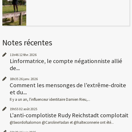
Notes récentes
11h46
12
févr. 2026
Linformatrice, le compte négationniste allié
de...
18h35
26
janv. 2026
Comment les mensonges de l'extrême-droite
et du...
Il y a un an, l'influenceur identitaire Damien Rieu,...
19h55
02
août 2025
L'anti-complotiste Rudy Reichstadt complotait
@Swordofsalomon @CarolineYadan et @halteconnerie ont été...