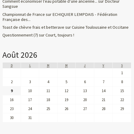
Comment économiser l’eau potable d’une ancienne...
sur
Docteur
Sangsue
Championnat de France
sur
ECHIQUIER LEMPDAIS - Fédération
Française des...
Toast de chèvre frais et betterave
sur
Cuisine Toulousaine et Occitane
Questionnement (7)
sur
Court, toujours !
Août 2026
D
L
M
M
J
V
S
1
2
3
4
5
6
7
8
9
10
11
12
13
14
15
16
17
18
19
20
21
22
23
24
25
26
27
28
29
30
31