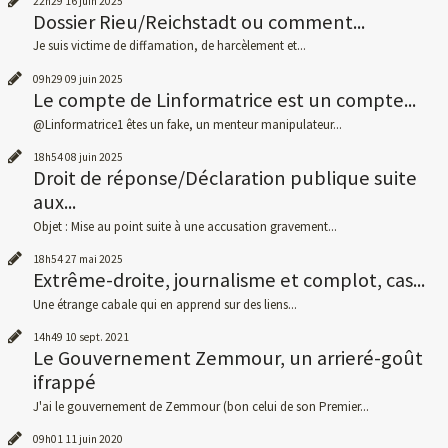
22h29
16
juin 2025
Dossier Rieu/Reichstadt ou comment...
Je suis victime de diffamation, de harcèlement et...
09h29
09
juin 2025
Le compte de Linformatrice est un compte...
@Linformatrice1 êtes un fake, un menteur manipulateur...
18h54
08
juin 2025
Droit de réponse/Déclaration publique suite
aux...
Objet : Mise au point suite à une accusation gravement...
18h54
27
mai 2025
Extrême-droite, journalisme et complot, cas...
Une étrange cabale qui en apprend sur des liens...
14h49
10
sept. 2021
Le Gouvernement Zemmour, un arrieré-goût
ifrappé
J'ai le gouvernement de Zemmour (bon celui de son Premier...
09h01
11
juin 2020