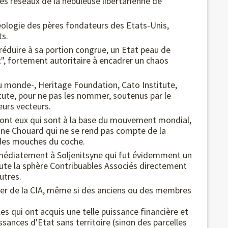
les réseaux de la nébuleuse libertarienne de
déologie des pères fondateurs des Etats-Unis,
ts.
e réduire à sa portion congrue, un Etat peau de
t", fortement autoritaire à encadrer un chaos
au monde-, Heritage Foundation, Cato Institute,
ute, pour ne pas les nommer, soutenus par le
eurs vecteurs.
 sont eux qui sont à la base du mouvement mondial,
nne Chouard qui ne se rend pas compte de la
 des mouches du coche.
mmédiatement à Soljenitsyne qui fut évidemment un
toute la sphère Contribuables Associés directement
utres.
arler de la CIA, même si des anciens ou des membres
les qui ont acquis une telle puissance financière et
sances d'Etat sans territoire (sinon des parcelles