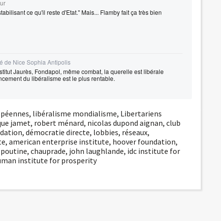
ur
bilisant ce qu'il reste d'Etat." Mais... Flamby fait ça très bien
é de Nice Sophia Antipolis
Institut Jaurès, Fondapol, même combat, la querelle est libérale
ncement du libéralisme est le plus rentable.
opéennes
,
libéralisme mondialisme
,
Libertariens
ue jamet
,
robert ménard
,
nicolas dupond aignan
,
club
ndation
,
démocratie directe
,
lobbies
,
réseaux
,
te
,
american enterprise institute
,
hoover foundation
,
,
poutine
,
chauprade
,
john laughlande
,
idc institute for
man institute for prosperity