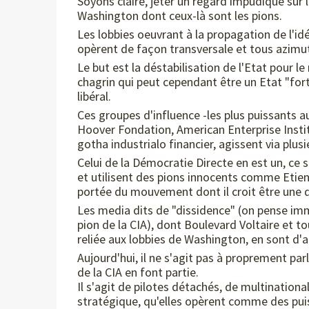
Soyons claire, jeter un regard impudique sur 
Washington dont ceux-là sont les pions.
Les lobbies oeuvrant à la propagation de l'i
opèrent de façon transversale et tous azimu
Le but est la déstabilisation de l'Etat pour l
chagrin qui peut cependant être un Etat "for
libéral.
Ces groupes d'influence -les plus puissants 
Hoover Fondation, American Enterprise Instit
gotha industrialo financier, agissent via plusi
Celui de la Démocratie Directe en est un, ce
et utilisent des pions innocents comme Etie
portée du mouvement dont il croit être une
Les media dits de "dissidence" (on pense i
pion de la CIA), dont Boulevard Voltaire et 
reliée aux lobbies de Washington, en sont d'a
Aujourd'hui, il ne s'agit pas à proprement p
de la CIA en font partie.
Il s'agit de pilotes détachés, de multinationa
stratégique, qu'elles opèrent comme des puis