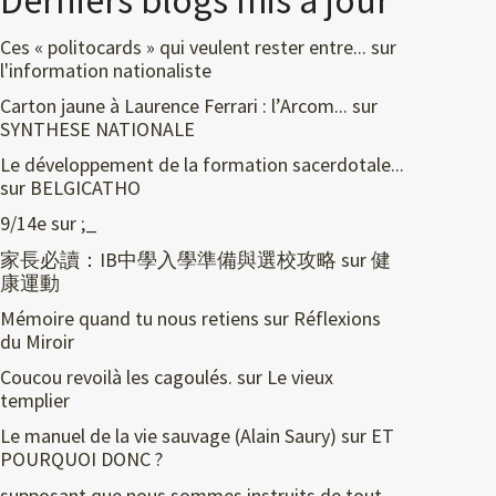
Derniers blogs mis à jour
Ces « politocards » qui veulent rester entre...
sur
l'information nationaliste
Carton jaune à Laurence Ferrari : l’Arcom...
sur
SYNTHESE NATIONALE
Le développement de la formation sacerdotale...
sur
BELGICATHO
9/14e
sur
;_
家長必讀：IB中學入學準備與選校攻略
sur
健
康運動
Mémoire quand tu nous retiens
sur
Réflexions
du Miroir
Coucou revoilà les cagoulés.
sur
Le vieux
templier
Le manuel de la vie sauvage (Alain Saury)
sur
ET
POURQUOI DONC ?
supposant que nous sommes instruits de tout,...