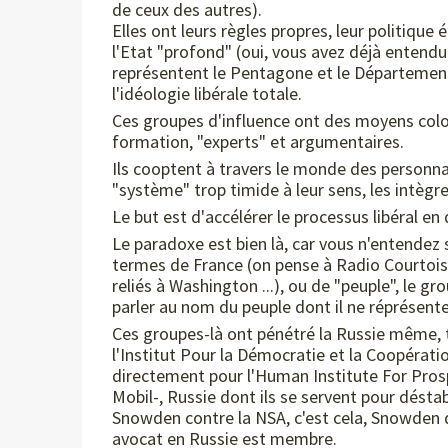
de ceux des autres).
Elles ont leurs règles propres, leur politiqu
l'Etat "profond" (oui, vous avez déjà entend
représentent le Pentagone et le Département
l'idéologie libérale totale.
Ces groupes d'influence ont des moyens colos
formation, "experts" et argumentaires.
Ils cooptent à travers le monde des personna
"système" trop timide à leur sens, les intègre
Le but est d'accélérer le processus libéral en 
Le paradoxe est bien là, car vous n'entendez 
termes de France (on pense à Radio Courtois
reliés à Washington ...), ou de "peuple", le g
parler au nom du peuple dont il ne réprésente 
Ces groupes-là ont pénétré la Russie même, 
l'Institut Pour la Démocratie et la Coopératio
directement pour l'Human Institute For Prosp
Mobil-, Russie dont ils se servent pour désta
Snowden contre la NSA, c'est cela, Snowden 
avocat en Russie est membre.