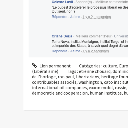
Celeste Lavil
·
Abonné(e)
· Meilleur commentate
"Le but est d'accélérer le processus libéral en désta
tout seul, non ?
Répondre
·
J’aime
·
Il y a 21 secondes
Oriane Borja
· Meilleur commentateur ·
Universit
Terra Nova, Institut Montaigne, Institut Turgot et 
et importée des States, à savoir quel degré d'ava
Répondre
·
J’aime
·
Il y a 2 secondes
Lien permanent
Catégories :
culture
,
Eur
(Libéralisme)
Tags :
etienne chouard
,
dominiq
de l'horloge
,
ron paul
,
libertariens
,
heritage fou
contribuables associés
,
washington
,
cato institu
international oil companies
,
exxon mobil
,
russie
democratie and cooperation
,
human institute
,
hu