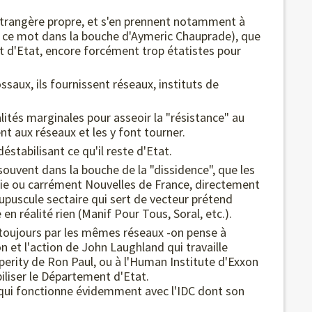
e étrangère propre, et s'en prennent notamment à
u ce mot dans la bouche d'Aymeric Chauprade), que
 d'Etat, encore forcément trop étatistes pour
saux, ils fournissent réseaux, instituts de
lités marginales pour asseoir la "résistance" au
nt aux réseaux et les y font tourner.
déstabilisant ce qu'il reste d'Etat.
souvent dans la bouche de la "dissidence", que les
ie ou carrément Nouvelles de France, directement
roupuscule sectaire qui sert de vecteur prétend
en réalité rien (Manif Pour Tous, Soral, etc.).
toujours par les mêmes réseaux -on pense à
n et l'action de John Laughland qui travaille
erity de Ron Paul, ou à l'Human Institute d'Exxon
biliser le Département d'Etat.
qui fonctionne évidemment avec l'IDC dont son