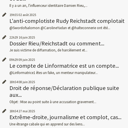
Il y a un an, l'influenceur identitaire Damien Rieu,...
19h55
02
août 2025
L'anti-complotiste Rudy Reichstadt complotait
@Swordofsalomon @CarolineYadan et @halteconnerie ont été...
22h29
16
juin 2025
Dossier Rieu/Reichstadt ou comment...
Je suis victime de diffamation, de harcèlement et...
09h29
09
juin 2025
Le compte de Linformatrice est un compte...
@Linformatrice1 êtes un fake, un menteur manipulateur...
18h54
08
juin 2025
Droit de réponse/Déclaration publique suite
aux...
Objet : Mise au point suite à une accusation gravement...
18h54
27
mai 2025
Extrême-droite, journalisme et complot, cas...
Une étrange cabale qui en apprend sur des liens...