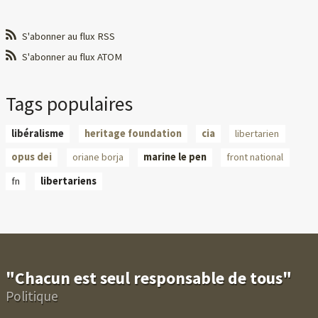
S'abonner au flux RSS
S'abonner au flux ATOM
Tags populaires
libéralisme
heritage foundation
cia
libertarien
opus dei
oriane borja
marine le pen
front national
fn
libertariens
"Chacun est seul responsable de tous"
Politique