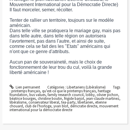
Mouvement International pour la Démocratie Directe)
Il faut morceler, semer, récolter.
Tenter de rallier un territoire, toujours sur le modèle
américain.
Dans telle ville se pratiquera le mariage gay, mais pas
dans telle autre, dans telle région on autorisera
l'avortement, pas dans l'autre, et ainsi de suite,
comme cela se fait des les "Etats" américains qui
n'ont que ce genre d'attributs.
Aucun pan de souveraineté, mais le choix de
fonctionnement de leur trou du cul, voilà la grande
liberté américaine !
Lien permanent
Catégories :
Libertariens (Libéralisme)
Tags
:
printemps français
,
qu'est-ce que le printemps français
,
heritage
foundation
,
bus values
,
family research council
,
lobby
,
olivier pichon
,
béatrice bourges
,
christine boutin
,
frigide barjot
,
jean-claude martinez
,
libéralisme
,
conservateur liberal
,
tea-party
,
libertarien
,
etienne
chouard
,
club de l'horloge
,
yvan blot
,
démcratie directe
,
mouvement
international pour la démocratie directe