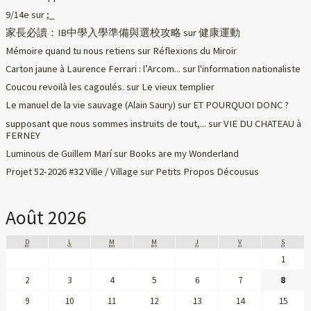
9/14e
sur
;_
家長必讀：IB中學入學準備與選校攻略
sur
健康運動
Mémoire quand tu nous retiens
sur
Réflexions du Miroir
Carton jaune à Laurence Ferrari : l’Arcom...
sur
l'information nationaliste
Coucou revoilà les cagoulés.
sur
Le vieux templier
Le manuel de la vie sauvage (Alain Saury)
sur
ET POURQUOI DONC ?
supposant que nous sommes instruits de tout,...
sur
VIE DU CHATEAU à
FERNEY
Luminous de Guillem Marí
sur
Books are my Wonderland
Projet 52-2026 #32 Ville / Village
sur
Petits Propos Décousus
Août 2026
D
L
M
M
J
V
S
1
2
3
4
5
6
7
8
9
10
11
12
13
14
15