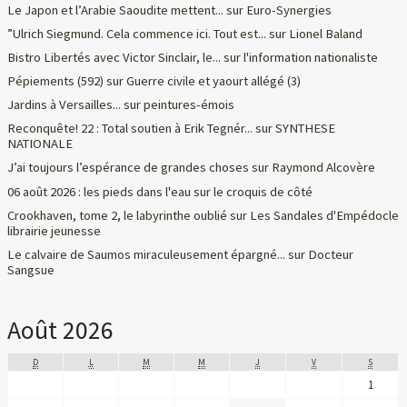
Le Japon et l’Arabie Saoudite mettent...
sur
Euro-Synergies
”Ulrich Siegmund. Cela commence ici. Tout est...
sur
Lionel Baland
Bistro Libertés avec Victor Sinclair, le...
sur
l'information nationaliste
Pépiements (592)
sur
Guerre civile et yaourt allégé (3)
Jardins à Versailles...
sur
peintures-émois
Reconquête! 22 : Total soutien à Erik Tegnér...
sur
SYNTHESE
NATIONALE
J’ai toujours l’espérance de grandes choses
sur
Raymond Alcovère
06 août 2026 : les pieds dans l'eau
sur
le croquis de côté
Crookhaven, tome 2, le labyrinthe oublié
sur
Les Sandales d'Empédocle
librairie jeunesse
Le calvaire de Saumos miraculeusement épargné...
sur
Docteur
Sangsue
Août 2026
D
L
M
M
J
V
S
1