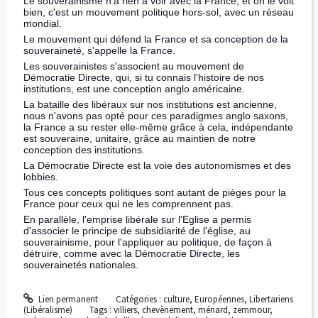
Le souverainisme n'a rien à voir avec la France, et on le voit
bien, c'est un mouvement politique hors-sol, avec un réseau
mondial.
Le mouvement qui défend la France et sa conception de la
souveraineté, s'appelle la France.
Les souverainistes s'associent au mouvement de
Démocratie Directe, qui, si tu connais l'histoire de nos
institutions, est une conception anglo américaine.
La bataille des libéraux sur nos institutions est ancienne,
nous n'avons pas opté pour ces paradigmes anglo saxons,
la France a su rester elle-même grâce à cela, indépendante
est souveraine, unitaire, grâce au maintien de notre
conception des institutions.
La Démocratie Directe est la voie des autonomismes et des
lobbies.
Tous ces concepts politiques sont autant de pièges pour la
France pour ceux qui ne les comprennent pas.
En parallèle, l'emprise libérale sur l'Eglise a permis
d'associer le principe de subsidiarité de l'église, au
souverainisme, pour l'appliquer au politique, de façon à
détruire, comme avec la Démocratie Directe, les
souverainetés nationales.
Lien permanent
Catégories :
culture
,
Européennes
,
Libertariens
(Libéralisme)
Tags :
villiers
,
chevènement
,
ménard
,
zemmour
,