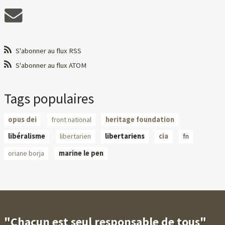
S'abonner au flux RSS
S'abonner au flux ATOM
Tags populaires
opus dei
front national
heritage foundation
libéralisme
libertarien
libertariens
cia
fn
oriane borja
marine le pen
"Chacun est seul responsable de tous"