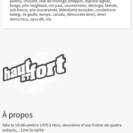
polony
,
chouard
,
club de l'horloge
,
philippot
,
dupond-aignan
,
farage
,
john laughland
,
ron paul
,
souvrainisme
,
idéologie
,
libérale
,
anti-france
,
anti-souveraineté
,
fédéralisme européen
,
condenhove
kalergi
,
de gaulle
,
europe
,
canada
,
démocratie direct
,
direct
democracy
,
opus déi
,
icla
À propos
Née le 18 décembre 1970 à Nice, deuxième d‘une fratrie de quatre
enfants,...
Lire la suite