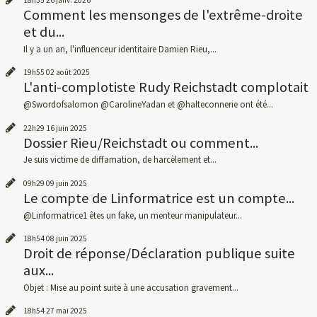
18h35
26
janv. 2026
Comment les mensonges de l'extrême-droite
et du...
Il y a un an, l'influenceur identitaire Damien Rieu,...
19h55
02
août 2025
L'anti-complotiste Rudy Reichstadt complotait
@Swordofsalomon @CarolineYadan et @halteconnerie ont été...
22h29
16
juin 2025
Dossier Rieu/Reichstadt ou comment...
Je suis victime de diffamation, de harcèlement et...
09h29
09
juin 2025
Le compte de Linformatrice est un compte...
@Linformatrice1 êtes un fake, un menteur manipulateur...
18h54
08
juin 2025
Droit de réponse/Déclaration publique suite
aux...
Objet : Mise au point suite à une accusation gravement...
18h54
27
mai 2025