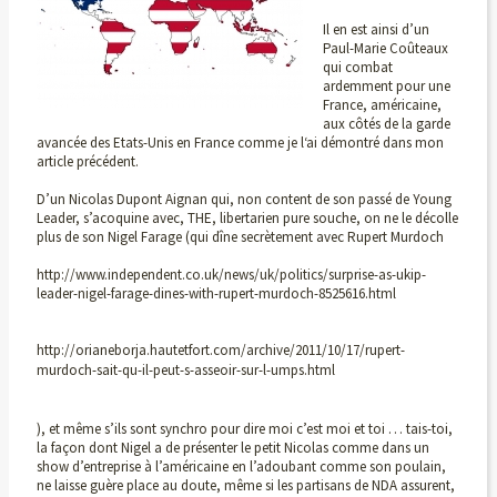
Il en est ainsi d’un
Paul-Marie Coûteaux
qui combat
ardemment pour une
France, américaine,
aux côtés de la garde
avancée des Etats-Unis en France comme je l‘ai démontré dans mon
article précédent.
D’un Nicolas Dupont Aignan qui, non content de son passé de Young
Leader, s’acoquine avec, THE, libertarien pure souche, on ne le décolle
plus de son Nigel Farage (qui dîne secrètement avec Rupert Murdoch
http://www.independent.co.uk/news/uk/politics/surprise-as-ukip-
leader-nigel-farage-dines-with-rupert-murdoch-8525616.html
http://orianeborja.hautetfort.com/archive/2011/10/17/rupert-
murdoch-sait-qu-il-peut-s-asseoir-sur-l-umps.html
), et même s’ils sont synchro pour dire moi c’est moi et toi … tais-toi,
la façon dont Nigel a de présenter le petit Nicolas comme dans un
show d’entreprise à l’américaine en l’adoubant comme son poulain,
ne laisse guère place au doute, même si les partisans de NDA assurent,