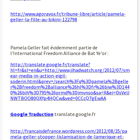
http://www.agoravox.fr/tribune-libre/article/pamela-
geller-la-fille-au-bikini-122798
Pamela Geller fait évidemment partie de
l'International Freedom Alliance de Bat Ye'or :
http://translate.google.fr/translate?
hl=fr&sl=en&u=http://www.jihadwatch.org/2012/07/sm
ear-media-in-action-eigil-
soderin.html&prev=/search%3Fq%3Dpamela%2Bgelle
r%2Bfreedom%2Balliance%26hl%3Dfr%26biw%3D144
0%26bih%3D795%26prmd%3Dimvnso&sa=X&ei=DsVeU
NWTBOO80QXYp4HQCw&ved=0CCcQ7gEwAA
Google Traduction
translate.google.fr
http://francaisdefrance.wordpress.com/2012/08/25/pa
mela-geller-stopper-lislamisation-de-lamerique-et-