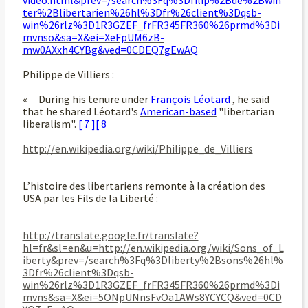
ter%2Blibertarien%26hl%3Dfr%26client%3Dqsb-
win%26rlz%3D1R3GZEF_frFR345FR360%26prmd%3Di
mvnso&sa=X&ei=XeFpUM6zB-
mw0AXxh4CYBg&ved=0CDEQ7gEwAQ
Philippe de Villiers :
«
During his tenure under
François Léotard
, he said
that he shared Léotard's
American-based
"libertarian
liberalism".
[ 7 ]
[ 8
http://en.wikipedia.org/wiki/Philippe_de_Villiers
L’histoire des libertariens remonte à la création des
USA par les Fils de la Liberté :
http://translate.google.fr/translate?
hl=fr&sl=en&u=http://en.wikipedia.org/wiki/Sons_of_L
iberty&prev=/search%3Fq%3Dliberty%2Bsons%26hl%
3Dfr%26client%3Dqsb-
win%26rlz%3D1R3GZEF_frFR345FR360%26prmd%3Di
mvns&sa=X&ei=5ONpUNnsFvOa1AWs8YCYCQ&ved=0CD