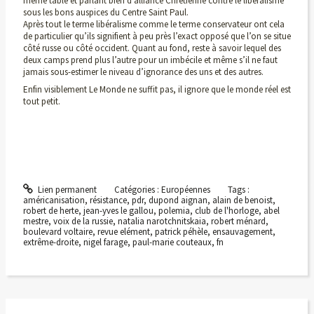
même table et parlant bien d’alliance Chrétienne contre le libéralisme
sous les bons auspices du Centre Saint Paul.
Après tout le terme libéralisme comme le terme conservateur ont cela
de particulier qu’ils signifient à peu près l’exact opposé que l’on se situe
côté russe ou côté occident. Quant au fond, reste à savoir lequel des
deux camps prend plus l’autre pour un imbécile et même s’il ne faut
jamais sous-estimer le niveau d’ignorance des uns et des autres.
Enfin visiblement Le Monde ne suffit pas, il ignore que le monde réel est
tout petit.
Lien permanent
Catégories :
Européennes
Tags :
américanisation
,
résistance
,
pdr
,
dupond aignan
,
alain de benoist
,
robert de herte
,
jean-yves le gallou
,
polemia
,
club de l'horloge
,
abel
mestre
,
voix de la russie
,
natalia narotchnitskaia
,
robert ménard
,
boulevard voltaire
,
revue elément
,
patrick péhèle
,
ensauvagement
,
extrême-droite
,
nigel farage
,
paul-marie couteaux
,
fn