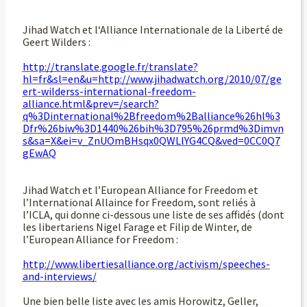
Jihad Watch et l‘Alliance Internationale de la Liberté de
Geert Wilders :
http://translate.google.fr/translate?
hl=fr&sl=en&u=http://www.jihadwatch.org/2010/07/ge
ert-wilderss-international-freedom-
alliance.html&prev=/search?
q%3Dinternational%2Bfreedom%2Balliance%26hl%3
Dfr%26biw%3D1440%26bih%3D795%26prmd%3Dimvn
s&sa=X&ei=v_ZnUOmBHsqx0QWLlYG4CQ&ved=0CC0Q7
gEwAQ
Jihad Watch et l’European Alliance for Freedom et
l’International Allaince for Freedom, sont reliés à
l’ICLA, qui donne ci-dessous une liste de ses affidés (dont
les libertariens Nigel Farage et Filip de Winter, de
l’European Alliance for Freedom :
http://www.libertiesalliance.org/activism/speeches-
and-interviews/
Une bien belle liste avec les amis Horowitz, Geller,