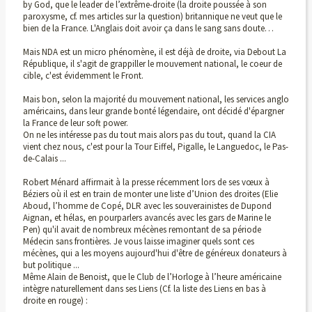
by God, que le leader de l’extrême-droite (la droite poussée à son
paroxysme, cf. mes articles sur la question) britannique ne veut que le
bien de la France. L'Anglais doit avoir ça dans le sang sans doute…
Mais NDA est un micro phénomène, il est déjà de droite, via Debout La
République, il s'agit de grappiller le mouvement national, le coeur de
cible, c'est évidemment le Front.
Mais bon, selon la majorité du mouvement national, les services anglo
américains, dans leur grande bonté légendaire, ont décidé d'épargner
la France de leur soft power.
On ne les intéresse pas du tout mais alors pas du tout, quand la CIA
vient chez nous, c'est pour la Tour Eiffel, Pigalle, le Languedoc, le Pas-
de-Calais ...
Robert Ménard affirmait à la presse récemment lors de ses vœux à
Béziers où il est en train de monter une liste d’Union des droites (Elie
Aboud, l’homme de Copé, DLR avec les souverainistes de Dupond
Aignan, et hélas, en pourparlers avancés avec les gars de Marine le
Pen) qu'il avait de nombreux mécènes remontant de sa période
Médecin sans frontières. Je vous laisse imaginer quels sont ces
mécènes, qui a les moyens aujourd'hui d'être de généreux donateurs à
but politique ...
Même Alain de Benoist, que le Club de l’Horloge à l’heure américaine
intègre naturellement dans ses Liens (Cf. la liste des Liens en bas à
droite en rouge) :