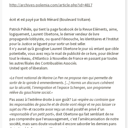
http://archives.polemia.com/article.php?id=4817
écrit et est payé par Bob Ménard (Boulevard Voltaire).
Patrick Péhèle, qui tient la page facebook de la Revue Eléments, aime,
logiquement, Laurent Obertone, le dernier vendeur de livre
propagande lobbyiste, ou quand Fdesouche, les Identitaires et l‘Institut
pour la Justice se liguent pour sortir un best seller.
Il n‘y aurait qu‘à googliser Laurent Obertone le jour où entant que cible
potentielle, vous avez reçu le mail de publicité de ce livre, pour décliner
tout le réseau, d‘Atlantico à Nouvelles de France en passant par toutes
les autres filiales des Contribuables Associés.
United spirit of liberalism.
«Le Front national de Marine Le Pen ne propose rien qui permette de
sortir de la spirale à emmerdements. [...] Hormis un discours cohérent
sur la sécurité, l’immigration et l’espace Schengen, son programme
relève du gauchisme social.»
Pas assez à l’extrême droite à son goût? Lui
«espère au contraire que
les responsables de gauche et de droite vont réagir et ne pas laisser ce
sujet au FN»
et raconte avoir reçu un mail positif en privé d’un
«responsable d'un petit parti»,
dixit Obertone qui fait semblant de ne
pas comprendre que l‘ensauvagement, c‘est l'américanisation de notre
société, mais sans doute voudrait-il encore saborder les derniers pans