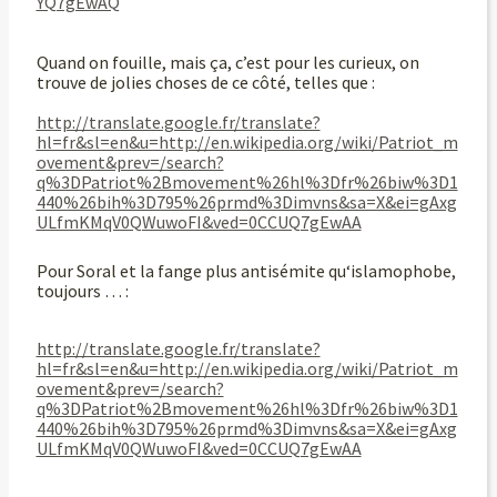
YQ7gEwAQ
Quand on fouille, mais ça, c’est pour les curieux, on
trouve de jolies choses de ce côté, telles que :
http://translate.google.fr/translate?
hl=fr&sl=en&u=http://en.wikipedia.org/wiki/Patriot_m
ovement&prev=/search?
q%3DPatriot%2Bmovement%26hl%3Dfr%26biw%3D1
440%26bih%3D795%26prmd%3Dimvns&sa=X&ei=gAxg
ULfmKMqV0QWuwoFI&ved=0CCUQ7gEwAA
Pour Soral et la fange plus antisémite qu‘islamophobe,
toujours … :
http://translate.google.fr/translate?
hl=fr&sl=en&u=http://en.wikipedia.org/wiki/Patriot_m
ovement&prev=/search?
q%3DPatriot%2Bmovement%26hl%3Dfr%26biw%3D1
440%26bih%3D795%26prmd%3Dimvns&sa=X&ei=gAxg
ULfmKMqV0QWuwoFI&ved=0CCUQ7gEwAA