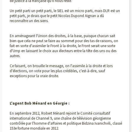
de justice à la française qu'il nous reste.
Un petit parti un petit parti, le SIEL est un micro parti, mais DLR est un
petit parti, je dirais que le petit Nicolas Dupond Aignan a dû
reconnaître un des siens.
En aménageant l'Union des droites, à la base, puisque chacun sait
bien que cela ne peut se faire au sommet pour des tas de raisons, on
fait en sorte d'assimiler le Front à la droite, le Front serait une sorte
d'Ump en laissant le choix aux électeurs entre la tête des uns ou des
autres.
Ce faisant, on brouille le message, on l'assimile à la droite et lors
d'élections, on vote pour les plus crédibles, c'est-à-dire, sauf
exceptions pour la vraie droite.
L'agent Bob Ménard en Géorgie :
En septembre 2012, Robert Ménard rejoint le Comité consultatif
international de Channel 9, une chaîne de télévision géorgienne
contrôlée par l'homme d'affaires et politique Bidzina Ivanichvili, classé
153e fortune mondiale en 2012.