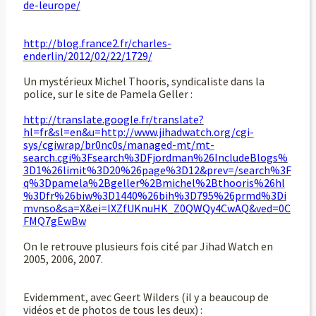
de-leurope/
http://blog.france2.fr/charles-
enderlin/2012/02/22/1729/
Un mystérieux Michel Thooris, syndicaliste dans la
police, sur le site de Pamela Geller :
http://translate.google.fr/translate?
hl=fr&sl=en&u=http://www.jihadwatch.org/cgi-
sys/cgiwrap/br0nc0s/managed-mt/mt-
search.cgi%3Fsearch%3DFjordman%26IncludeBlogs%
3D1%26limit%3D20%26page%3D12&prev=/search%3F
q%3Dpamela%2Bgeller%2Bmichel%2Bthooris%26hl
%3Dfr%26biw%3D1440%26bih%3D795%26prmd%3Di
mvnso&sa=X&ei=lXZfUKnuHK_Z0QWQy4CwAQ&ved=0C
FMQ7gEwBw
On le retrouve plusieurs fois cité par Jihad Watch en
2005, 2006, 2007.
Evidemment, avec Geert Wilders (il y a beaucoup de
vidéos et de photos de tous les deux) :