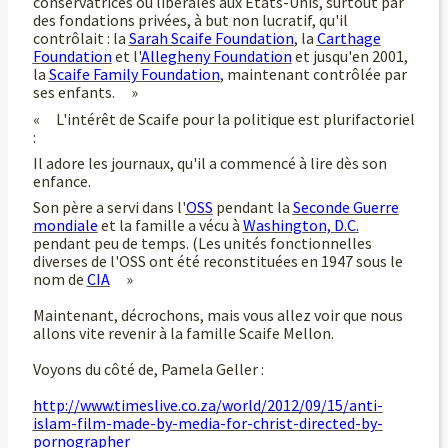
conservatrices ou libérales aux États-Unis, surtout par
des fondations privées, à but non lucratif, qu'il
contrôlait : la
Sarah Scaife Foundation
, la
Carthage
Foundation
et l'
Allegheny Foundation
et jusqu'en 2001,
la
Scaife Family Foundation
, maintenant contrôlée par
ses enfants. »
« L'intérêt de Scaife pour la politique est plurifactoriel
:
Il adore les journaux, qu'il a commencé à lire dès son
enfance.
Son père a servi dans l'
OSS
pendant la
Seconde Guerre
mondiale
et la famille a vécu à
Washington, D.C.
pendant peu de temps. (Les unités fonctionnelles
diverses de l'OSS ont été reconstituées en 1947 sous le
nom de
CIA
»
Maintenant, décrochons, mais vous allez voir que nous
allons vite revenir à la famille Scaife Mellon.
Voyons du côté de, Pamela Geller :
http://www.timeslive.co.za/world/2012/09/15/anti-
islam-film-made-by-media-for-christ-directed-by-
pornographer