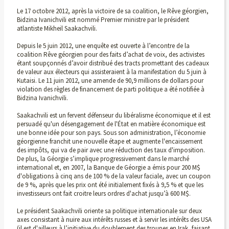
Le 17 octobre 2012, après la victoire de sa coalition, le Rêve géorgien,
Bidzina Ivanichvili est nommé Premier ministre par le président
atlantiste Mikheil Saakachvili.
Depuis le 5 juin 2012, une enquête est ouverte à l’encontre de la
coalition Rêve géorgien pour des faits d’achat de voix, des activistes
étant soupçonnés d’avoir distribué des tracts promettant des cadeaux
de valeur aux électeurs qui assisteraient à la manifestation du 5 juin à
Kutaisi. Le 11 juin 2012, une amende de 90,9 millions de dollars pour
violation des règles de financement de parti politique a été notifiée à
Bidzina Ivanichvili.
Saakachvili est un fervent défenseur du libéralisme économique et il est
persuadé qu'un désengagement de l'État en matière économique est
une bonne idée pour son pays. Sous son administration, l’économie
géorgienne franchit une nouvelle étape et augmente l'encaissement
des impôts, qui va de pair avec une réduction des taux d'imposition.
De plus, la Géorgie s’implique progressivement dans le marché
international et, en 2007, la Banque de Géorgie a émis pour 200 M$
d'obligations à cinq ans de 100 % de la valeur faciale, avec un coupon
de 9 %, après que les prix ont été initialement fixés à 9,5 % et que les
investisseurs ont fait croitre leurs ordres d'achat jusqu’à 600 M$.
Le président Saakachvili oriente sa politique internationale sur deux
axes consistant à nuire aux intérêts russes et à servir les intérêts des USA
(il est d'ailleurs à l’initiative du doublement des troupes en Irak, faisant