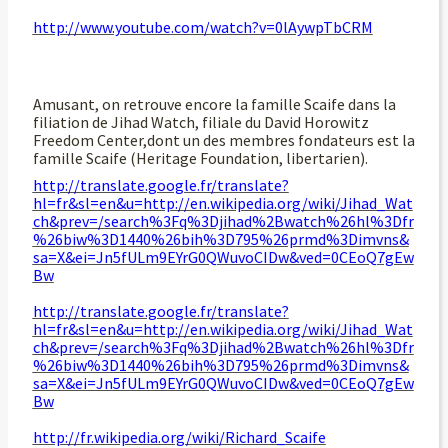
http://www.youtube.com/watch?v=0lAywpTbCRM
Amusant, on retrouve encore la famille Scaife dans la
filiation de Jihad Watch, filiale du David Horowitz
Freedom Center,dont un des membres fondateurs est la
famille Scaife (Heritage Foundation, libertarien).
http://translate.google.fr/translate?
hl=fr&sl=en&u=http://en.wikipedia.org/wiki/Jihad_Wat
ch&prev=/search%3Fq%3Djihad%2Bwatch%26hl%3Dfr
%26biw%3D1440%26bih%3D795%26prmd%3Dimvns&
sa=X&ei=Jn5fULm9EYrG0QWuvoCIDw&ved=0CEoQ7gEw
Bw
http://translate.google.fr/translate?
hl=fr&sl=en&u=http://en.wikipedia.org/wiki/Jihad_Wat
ch&prev=/search%3Fq%3Djihad%2Bwatch%26hl%3Dfr
%26biw%3D1440%26bih%3D795%26prmd%3Dimvns&
sa=X&ei=Jn5fULm9EYrG0QWuvoCIDw&ved=0CEoQ7gEw
Bw
http://fr.wikipedia.org/wiki/Richard_Scaife