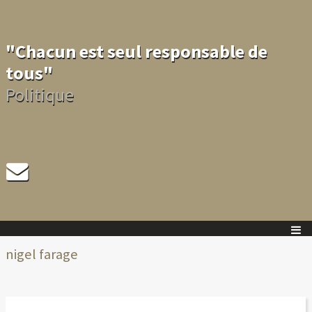
"Chacun est seul responsable de
tous"
Politique
nigel farage