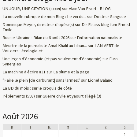
UN JOUR, UNE CITATION (cxxvi)
sur
Alain Van Praet - BLOG
La nouvelle rubrique de mon Blog : Le vin du...
sur
Docteur Sangsue
Dominique Meyer, directeur d'opéra(s)
sur
D'r Elsass blog fum Ernest-
Emile
Russie-Ukraine : Bilan du 6 août 2026
sur
l'information nationaliste
Meurtre de la journaliste Amal Khalil au Liban...
sur
L'AN VERT de
Vouziers : écologie et...
Une leçon d’économie (et pas seulement d’économie)
sur
Euro-
Synergies
La machine à écrire #31
sur
La plume et la page
”Faire le plein [de carburant] sans larmes.”
sur
Lionel Baland
La BD du mois :
sur
le croquis de côté
Pépiements (593)
sur
Guerre civile et yaourt allégé (3)
Août 2026
D
L
M
M
J
V
S
1