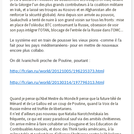
de la Géorgie l’un des plus grands contributeurs à la coalition militaire
en Irak, et a laissé ses troupes au Kosovo et en Afghanistan afin de
renforcer la sécurité globale). Ainsi depuis son arrivée au pouvoir,
Saakachvili a tenté de nuire à son grand voisin sur tous les fronts : mise
en place de l'oléoduc BTC contournant la Russie, obsession de voir
son pays intégrer l'OTAN, blocage de l'entrée de la Russie dans l'OMC...
Le système est en train de pousser les vieux pions -comme il l'a
fait pour les pays méditerranéens- pour en mettre de nouveaux
encore plus collabo.
On dit Ivanichvili proche de Poutine, pourtant :
http://fr.rian.ru/world/20121005/196235373.html
http://fr.rian.ru/world/20130314/197796313.html
Quand je pense qu'Abel Mestre du Monde.fr pense que la future télé de
Ménard et de Le Gallou est un coup de Poutine, quand la Voix de la
Russie même est truffée de libertariens.
Il n’est d'ailleurs pas nouveau que Natalia Narotchnitskaïa les
fréquente, ce qui est assez paradoxal sauf via des amitiés chrétiennes.
On arrive même à faire cohabiter un Douguine et Sos Education de
Contribuables Associés, et donc des Think tanks américains, à la