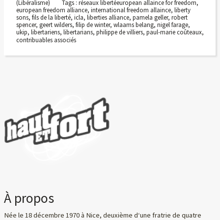
(Libéralisme)
Tags :
réseaux libertéeuropean allaince for freedom
,
european freedom alliance
,
international freedom allaince
,
liberty
sons
,
fils de la liberté
,
icla
,
liberties alliance
,
pamela geller
,
robert
spencer
,
geert wilders
,
filip de winter
,
wlaams belang
,
nigel farage
,
ukip
,
libertariens
,
libertarians
,
philippe de villiers
,
paul-marie coûteaux
,
contribuables associés
À propos
Née le 18 décembre 1970 à Nice, deuxième d‘une fratrie de quatre