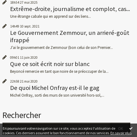
18h54
27
mai 2025
Extrême-droite, journalisme et complot, cas...
Une étrange cabale qui en apprend sur des liens...
14h49
10
sept. 2021
Le Gouvernement Zemmour, un arrieré-goût
ifrappé
J'ai le gouvernement de Zemmour (bon celui de son Premier...
09h01
11
juin 2020
Que ce soit écrit noir sur blanc
Beyoncé remercie en tant que noire de se préoccuper de la...
22h58
21
mai 2020
De quoi Michel Onfray est-il le gag
Michel Onfray, sorti des murs de son université hors-sol,...
Rechercher
En poursuivant votre navigation sur ce site, vous acceptez l'utilisation de
cookies. Ces derniers assurent le bon fonctionnement de nos services.
En savoir plus
.