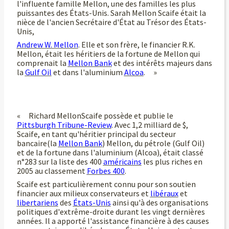
l'influente famille Mellon, une des familles les plus
puissantes des États-Unis. Sarah Mellon Scaife était la
nièce de l'ancien Secrétaire d'État au Trésor des États-
Unis,
Andrew W. Mellon
. Elle et son frère, le financier R.K.
Mellon, était les héritiers de la fortune de Mellon qui
comprenait la
Mellon Bank
et des intérêts majeurs dans
la
Gulf Oil
et dans l'aluminium
Alcoa
. »
« Richard MellonScaife possède et publie le
Pittsburgh Tribune-Review
. Avec 1,2 milliard de $,
Scaife, en tant qu'héritier principal du secteur
bancaire(la
Mellon Bank
) Mellon, du pétrole (Gulf Oil)
et de la fortune dans l'aluminium (Alcoa), était classé
n°283 sur la liste des 400
américains
les plus riches en
2005 au classement
Forbes 400
.
Scaife est particulièrement connu pour son soutien
financier aux milieux conservateurs et
libéraux
et
libertariens
des
États-Unis
ainsi qu'à des organisations
politiques d'extrême-droite durant les vingt dernières
années. Il a apporté l'assistance financière à des causes