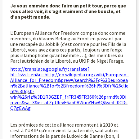
Je vous emmène donc faire un petit tour, parce que
vous allez voir, il s’agit vraiment d’une boucle, et
d’un petit monde.
L’European Alliance for Freedom compte donc comme
membres, du Vlaams Belang au Front en passant par
une rescapée du Jobbik (c’est comme pour les Fils de la
Liberté, vous avez dans ces partis, toujours une fange
plus islamophobe qu’antisémite …), des membres du
Parti autrichien de la Liberté, au UKIP de Nigel Farage.
http://translate.google.fr/translate?
hl=fr&sl=en&u=http://en.wikipedia.org/wiki/European_
Alliance_for_Freedom&prev=/search%3Fq%3Deuropea
n%2Balliance%2Bfor%2Bfreedom%26hl%3Dfr%26clie
nt%3Dqsb-
win%26rlz%3D1R3GZEF_frFR345FR360%26prmd%3Di
mvns&sa=X&ei=atZpUIevF6an0AWunYHwAQ&ved=0CDs
Q7gEwAg
Les prémices de cette alliance remontent à 2010 et
c’est à l’UKIP qu’en revient la paternité, sauf autres
informations de la part de Ludovic de Danne (bon, il