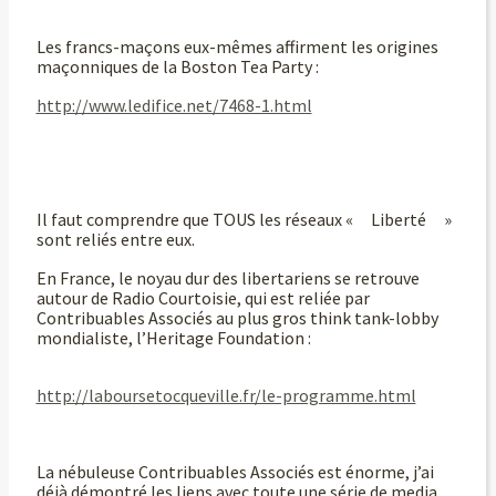
Les francs-maçons eux-mêmes affirment les origines
maçonniques de la Boston Tea Party :
http://www.ledifice.net/7468-1.html
Il faut comprendre que TOUS les réseaux « Liberté »
sont reliés entre eux.
En France, le noyau dur des libertariens se retrouve
autour de Radio Courtoisie, qui est reliée par
Contribuables Associés au plus gros think tank-lobby
mondialiste, l’Heritage Foundation :
http://laboursetocqueville.fr/le-programme.html
La nébuleuse Contribuables Associés est énorme, j’ai
déjà démontré les liens avec toute une série de media