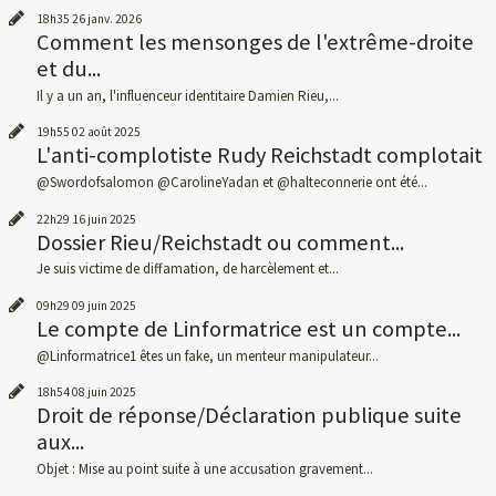
18h35
26
janv. 2026
Comment les mensonges de l'extrême-droite
et du...
Il y a un an, l'influenceur identitaire Damien Rieu,...
19h55
02
août 2025
L'anti-complotiste Rudy Reichstadt complotait
@Swordofsalomon @CarolineYadan et @halteconnerie ont été...
22h29
16
juin 2025
Dossier Rieu/Reichstadt ou comment...
Je suis victime de diffamation, de harcèlement et...
09h29
09
juin 2025
Le compte de Linformatrice est un compte...
@Linformatrice1 êtes un fake, un menteur manipulateur...
18h54
08
juin 2025
Droit de réponse/Déclaration publique suite
aux...
Objet : Mise au point suite à une accusation gravement...