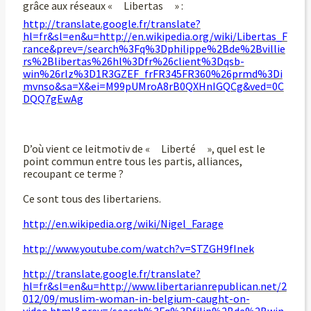
grâce aux réseaux « Libertas » :
http://translate.google.fr/translate?
hl=fr&sl=en&u=http://en.wikipedia.org/wiki/Libertas_F
rance&prev=/search%3Fq%3Dphilippe%2Bde%2Bvillie
rs%2Blibertas%26hl%3Dfr%26client%3Dqsb-
win%26rlz%3D1R3GZEF_frFR345FR360%26prmd%3Di
mvnso&sa=X&ei=M99pUMroA8rB0QXHnIGQCg&ved=0C
DQQ7gEwAg
D’où vient ce leitmotiv de « Liberté », quel est le
point commun entre tous les partis, alliances,
recoupant ce terme ?
Ce sont tous des libertariens.
http://en.wikipedia.org/wiki/Nigel_Farage
http://www.youtube.com/watch?v=STZGH9fInek
http://translate.google.fr/translate?
hl=fr&sl=en&u=http://www.libertarianrepublican.net/2
012/09/muslim-woman-in-belgium-caught-on-
video.html&prev=/search%3Fq%3Dfilip%2Bde%2Bwin