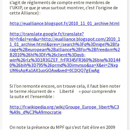
s’agit de réglements de compte entre membres de
l’UKIP, ce que je veux surtout montrer, c’est l’origine de
cette Alliance) :
http://eualliance.blogspot.fr/2010_11_01_archive.html
http://translate.google.fr/translate?
hl=fr&sl=en&u=http://eualliance.blogspot.com/2010_1
1_01_archive.html&prev=/search%3Fq%3Dnigel%2Bfa
rage%2Beuropean%2Balliance%2Bfor%2Bfreedom%2
B2010%26hl%3Dfr%26client%3Dqsb-
win%26rlz%3D1R3GZEF_frFR345FR360%26biw%3D144
0%26bih%3D795%26prmd%3Dimvnso&sa=X&ei=ZNxp
UM6sApKa1AX1uoGQAw&ved=0CDQQ7gEwAg
Si l’on remonte encore, on trouve cela, il faut bien noter
le terme récurrent de « Liberté » pour comprendre
la suite et l’ensemble :
http://fr.wikipedia.org/wiki/Groupe_Europe_libert%C3
%A9s_d%C3%A9mocratie
On note la présence du MPF qui s’est fait élire en 2009