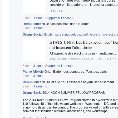
David et Charles Koch, deux industriels qui se
considèrent libertariens, ont financé la campagn
LEMONDE.FR
6 min
·
J’aime
·
Supprimer l’aperçu
Remi Ploncard
Je sais pas mais dans le doute ...
5 min
·
J’aime
Oriane Borja
http://tempsreel.nouvelobs.com/.../etats-unis-elections
ETATS-UNIS. Les frères Koch, ces "Da
qui financent l'ultra-droite
A l'approche des élections de mi-mandat aux...
TEMPSREEL.NOUVELOBS.COM
|
PAR PAR PHILIPPE BOULET-GERCOURTVOIR
5 min
·
J’aime
·
Supprimer l’aperçu
Pierre Albijoie
Orian Barjo nous bombarde. Tous aux abris!
4 min
·
J’aime
Remi Ploncard
Oui et elle nous casse les noyaux sérieusement.
2 min
·
J’aime
·
1
Oriane Borja
2014 KOCH SUMMER FELLOW PROGRAM
The 2014 Koch Summer Fellow Program started this week with mo
110 fellows; 48 of the fellows are working in Washington, DC, and t
at non-profits across the country. The program kicked off with a we
seminar that included lectures, discussions, and workshops.