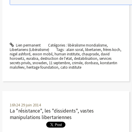
Lien permanent
Catégories :
libéralisme mondialisme
,
Libertariens (Libéralisme)
Tags :
alain soral
,
libertarien
,
frères koch
,
nigel ashford
,
exxon mobil
,
human institute
,
chauprade
,
david
horowitz
,
eurabia
,
destruction de l'etat
,
destabilisation
,
services
secrets privés
,
snowden
,
11 septembre
,
crimée
,
donbass
,
konstantin
malofeev
,
heritage foundation
,
cato institute
16h24
29
juin 2014
La "résistance", les "dissidents", vastes
manipulations libertariennes