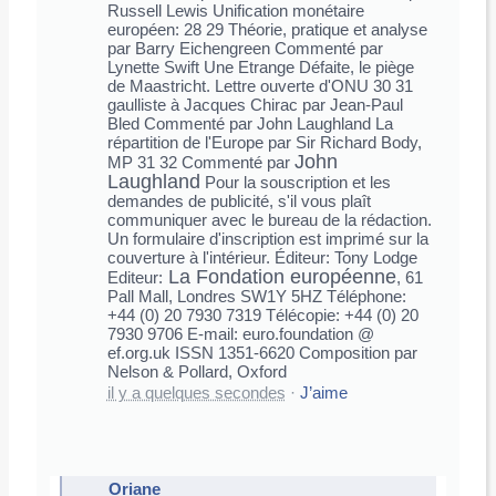
Russell Lewis Unification monétaire
européen: 28 29 Théorie, pratique et analyse
par Barry Eichengreen Commenté par
Lynette Swift Une Etrange Défaite, le piège
de Maastricht. Lettre ouverte d'ONU 30 31
gaulliste à Jacques Chirac par Jean-Paul
Bled Commenté par John Laughland La
répartition de l'Europe par Sir Richard Body,
John
MP 31 32 Commenté par
Laughland
Pour la souscription et les
demandes de publicité, s'il vous plaît
communiquer avec le bureau de la rédaction.
Un formulaire d'inscription est imprimé sur la
couverture à l'intérieur. Éditeur: Tony Lodge
La Fondation européenne
Editeur:
, 61
Pall Mall, Londres SW1Y 5HZ Téléphone:
+44 (0) 20 7930 7319 Télécopie: +44 (0) 20
7930 9706 E-mail: euro.foundation @
ef.org.uk ISSN 1351-6620 Composition par
Nelson & Pollard, Oxford
il y a quelques secondes
·
J’aime
Oriane