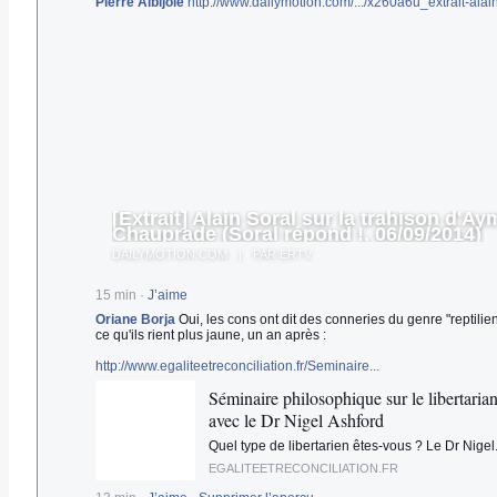
Pierre Albijoie
http://www.dailymotion.com/.../x260a6u_extrait-alain.
[Extrait] Alain Soral sur la trahison d'Ay
Chauprade (Soral répond !, 06/09/2014)
DAILYMOTION.COM
|
PAR ERTV
15 min
·
J’aime
Oriane Borja
Oui, les cons ont dit des conneries du genre "reptilien
ce qu'ils rient plus jaune, un an après :
http://www.egaliteetreconciliation.fr/Seminaire...
Séminaire philosophique sur le libertaria
avec le Dr Nigel Ashford
Quel type de libertarien êtes-vous ? Le Dr Nigel.
EGALITEETRECONCILIATION.FR