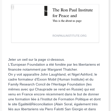
The Ron Paul Institute
Supprimer
for Peace and
Prosperity - About Us
This is the about us page
RONPAULINSTITUTE.ORG
Jeter un oeil sur la page ci-dessous.
L'European Foundation a été fondée par les libertariens et
financée notamment par Margaret Thatcher.
On y voit apparaître John Laughland, et Nigel Ashford, le
cadre formateur d'Exxon Mobil (Human Instit
ute) et du
Family Research Concil de l'Heritage Foundation (les
mêmes avec qui Chauprade se rend en Russie) qui est
venu en France encore récemment dans le but de donner
une formation liée à l'Institut de Formation Politique et dont
le site Egalité&Réconciliation (Alain Soral, également très
liés aux libertariens via Piero Falotti San Giorgio et dans