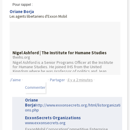
Pour rappel :
Oriane Borja
Les agents libertariens d'Exxon Mobil
Nigel Ashford | The Institute for Humane Studies
theihs.org
Nigel Ashford is a Senior Programs Officer at the Institute
for Humane Studies. He joined IHS from the United
Kingdom where he was professor of politics and Jean
Monnet...
J’aime
·
·
Partager
·
il y a 2 minutes
·
Oriane
Borja
http://www.exxonsecrets.org/html/listorganizati
ons.php
ExxonSecrets Organizations
www.exxonsecrets.org
ExxonMobil CorporationCompetitive Enterprise