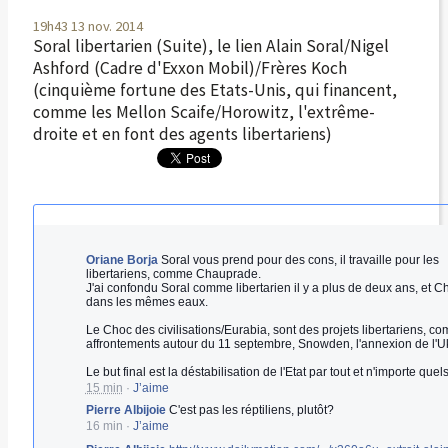
19h43
13
nov. 2014
Soral libertarien (Suite), le lien Alain Soral/Nigel
Ashford (Cadre d'Exxon Mobil)/Frères Koch
(cinquième fortune des Etats-Unis, qui financent,
comme les Mellon Scaife/Horowitz, l'extrême-
droite et en font des agents libertariens)
Oriane Borja
Soral vous prend pour des cons, il travaille pour les
libertariens, comme Chauprade.
J'ai confondu Soral comme libertarien il y a plus de deux ans, et 
dans les mêmes eaux.
Le Choc des civilisations/Eurabia, sont des projets libertariens, c
affrontements autour du 11 septembre, Snowden, l'annexion de l'Uk
Le but final est la déstabilisation de l'Etat par tout et n'importe que
15 min
·
J’aime
Pierre Albijoie
C'est pas les réptiliens, plutôt?
16 min
·
J’aime