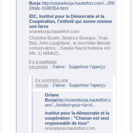
Borja
http://orianeborja.hautetfort.com/.../09/
24/idc-5180354.html
IDC, Institut pour la Démocratie et la
Coopération, l'intitulé qui sonne comme
une farce
orianeborja.hautetfort.com
Christine Boutin, Béatrice Bourges, Yvan
Blot, John Laughland , la brochette libérale
conservatrice ...Natalia Narotchnitskia est-
elle :1) débile2)...
il y a quelques
secondes
·
J’aime
·
Supprimer l’aperçu
il y a environ une
minute
·
J’aime
·
Supprimer l’aperçu
Oriane
Borja
http://orianeborja.hautetfort.c
om/.../institut+pour+la+d...
institut pour la démocratie et la
coopération : "Chacun est seul
responsable de tous"
orianeborja.hautetfort.com