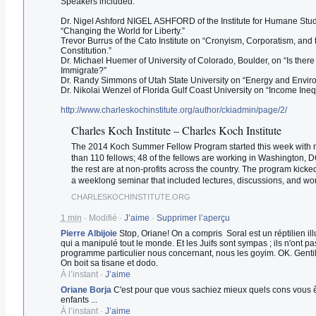
Speakers included:
Dr. Nigel Ashford NIGEL ASHFORD of the Institute for Humane Stu
“Changing the World for Liberty.”
Trevor Burrus of the Cato Institute on “Cronyism, Corporatism, and 
Constitution.”
Dr. Michael Huemer of University of Colorado, Boulder, on “Is there 
Immigrate?”
Dr. Randy Simmons of Utah State University on “Energy and Envir
Dr. Nikolai Wenzel of Florida Gulf Coast University on “Income Inequ
http://www.charleskochinstitute.org/author/ckiadmin/page/2/
Charles Koch Institute – Charles Koch Institute
The 2014 Koch Summer Fellow Program started this week with 
than 110 fellows; 48 of the fellows are working in Washington, 
the rest are at non-profits across the country. The program kicked
a weeklong seminar that included lectures, discussions, and wo
CHARLESKOCHINSTITUTE.ORG
1 min
·
Modifié
·
J’aime
·
Supprimer l’aperçu
Pierre Albijoie
Stop, Oriane! On a compris Soral est un réptilien ill
qui a manipulé tout le monde. Et les Juifs sont sympas ; ils n'ont pa
programme particulier nous concernant, nous les goyim. OK. Gentille 
On boit sa tisane et dodo.
À l’instant
·
J’aime
Oriane Borja
C'est pour que vous sachiez mieux quels cons vous 
enfants ...
À l’instant
·
J’aime