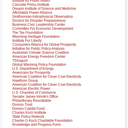
Institute for Public Affairs
Cascade Policy Institute
Oregon Institute of Science and Medicine
Affordable Power Alliance
Smithsonian Astrophysical Observatory
Doctors for Disaster Preparedness
Business Civic Leadership Center
Committee For Economic Development
The Tax Foundation
Wyoming Heritage Foundation
Institute For Liberty
Consumers Alliance for Global Prosperity
Initiative for Public Policy Analysis
Australian Climate Science Coalition
American Energy Freedom Center
TSAugust
Global Warming Policy Foundation
U.S. Department of Energy
Americans for Prosperity
American Coalition for Clean Coal Electricity
Hawthorn Group
American Coalition for Clean Coal Electricity
American Electric Power
U.S. Chamber of Commerce
Senator James Inhofe's Office
Philanthropy Roundtable
Donors Trust
Donors Capital Fund
Charles Koch Institute
State Policy Network
Charles G Koch Charitable Foundation
Knowledge and Progress Fund