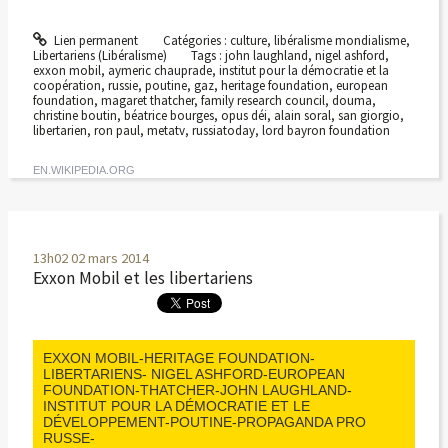
Lien permanent
Catégories :
culture
,
libéralisme mondialisme
,
Libertariens (Libéralisme)
Tags :
john laughland
,
nigel ashford
,
exxon mobil
,
aymeric chauprade
,
institut pour la démocratie et la
coopération
,
russie
,
poutine
,
gaz
,
heritage foundation
,
european
foundation
,
magaret thatcher
,
family research council
,
douma
,
christine boutin
,
béatrice bourges
,
opus déi
,
alain soral
,
san giorgio
,
libertarien
,
ron paul
,
metatv
,
russiatoday
,
lord bayron foundation
EN.WIKIPEDIA.ORG
13h02
02
mars 2014
Exxon Mobil et les libertariens
EXXON MOBIL-HERITAGE FOUNDATION-
LIBERTARIENS- NIGEL ASHFORD-EUROPEAN
FOUNDATION-THATCHER-JOHN LAUGHLAND-
INSTITUT POUR LA DÉMOCRATIE ET LE
DÉVELOPPEMENT-POUTINE-PROPAGANDA PRO
RUSSE-