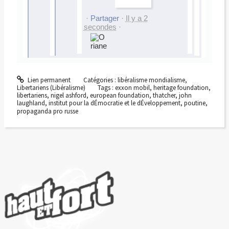
la démocratie et le respect
des Droits de (...)
·
Partager
·
Il y a 2
[Réseau...
secondes
·
Lien permanent
Catégories :
libéralisme mondialisme
,
Libertariens (Libéralisme)
Tags :
exxon mobil
,
heritage foundation
,
libertariens
,
nigel ashford
,
european foundation
,
thatcher
,
john
laughland
,
institut pour la dÉmocratie et le dÉveloppement
,
poutine
,
propaganda pro russe