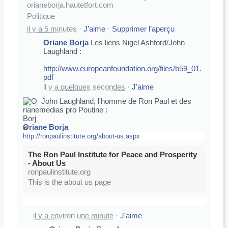
orianeborja.hautetfort.com
Politique
il y a 5 minutes
·
J’aime
·
Supprimer l’aperçu
Oriane Borja
Les liens Nigel Ashford/John
Laughland :
http://www.europeanfoundation.org/files/b59_01.
pdf
il y a quelques secondes
·
J’aime
John Laughland, l'homme de Ron Paul et des
medias pro Poutine :
Oriane Borja
http://ronpaulinstitute.org/about-us.aspx
The Ron Paul Institute for Peace and Prosperity
- About Us
ronpaulinstitute.org
This is the about us page
il y a environ une minute
·
J’aime