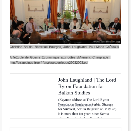
Christine Boutin, Béatrrice Bourges, John Laughland, Paul-Marie Coûteaux
A l'éEcole de Guerre Economique aux côtés d'Aymeric Chauprade :
http://strategique.free.fr/analyses/colloque29032003.pdf
John Laughland | The Lord
Byron Foundation for
Balkan Studies
(Keynote address at The Lord Byron
Foundation Conference Serbia: Strategy
BALKANSTUDIES.ORG
for Survival, held in Belgrade on May 26)
It is more than ten years since Serbia
allegedly embarked on its path to...