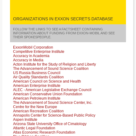
ORGANIZATIONS IN EXXON SECRETS DATABASE
FOLLOW THE LINKS TO SEE A FACTSHEET CONTAINING
INFORMATION ABOUT FUNDING FROM EXXON-MOBIL AND SEE
THEIR SPOKESPEOPLE.
ExxonMobil Corporation
Competitive Enterprise Institute
Accuracy in Academia
Accuracy in Media
Acton Institute for the Study of Religion and Liberty
The Advancement of Sound Science Coalition
US Russia Business Council
Air Quality Standards Coalition
American Council on Science and Health
American Enterprise Institute
ALEC - American Legislative Exchange Council
American Conservative Union Foundation
American Petroleum Institute
The Advancement of Sound Science Center, Inc.
Centre for the New Europe
American Recreation Coalition
Annapolis Center for Science-Based Public Policy
Aspen Institute
Arizona State University Office of Cimatology
Atlantic Legal Foundation
Atlas Economic Research Foundation