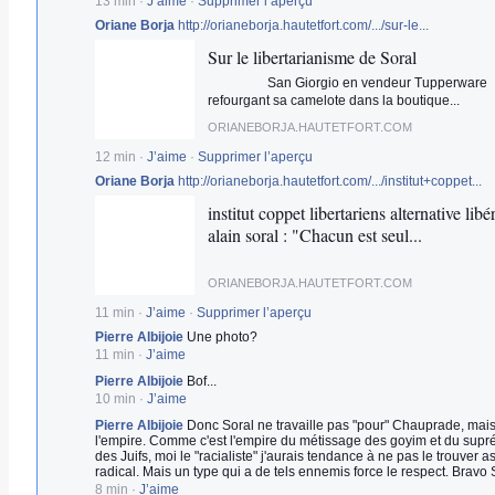
13 min
·
J’aime
·
Supprimer l’aperçu
Oriane Borja
http://orianeborja.hautetfort.com/.../sur-le...
Sur le libertarianisme de Soral
San Giorgio en vendeur Tupperware
refourgant sa camelote dans la boutique...
ORIANEBORJA.HAUTETFORT.COM
12 min
·
J’aime
·
Supprimer l’aperçu
Oriane Borja
http://orianeborja.hautetfort.com/.../institut+coppet...
institut coppet libertariens alternative libé
alain soral : "Chacun est seul...
ORIANEBORJA.HAUTETFORT.COM
11 min
·
J’aime
·
Supprimer l’aperçu
Pierre Albijoie
Une photo?
11 min
·
J’aime
Pierre Albijoie
Bof...
10 min
·
J’aime
Pierre Albijoie
Donc Soral ne travaille pas "pour" Chauprade, mais
l'empire. Comme c'est l'empire du métissage des goyim et du sup
des Juifs, moi le "racialiste" j'aurais tendance à ne pas le trouver a
radical. Mais un type qui a de tels ennemis force le respect. Bravo 
8 min
·
J’aime