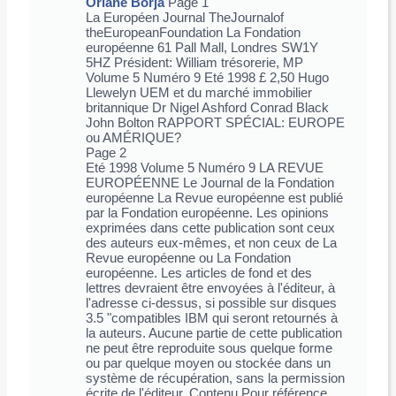
Oriane Borja
Page 1
La Européen Journal TheJournalof
theEuropeanFoundation La Fondation
européenne 61 Pall Mall, Londres SW1Y
5HZ Président: William trésorerie, MP
Volume 5 Numéro 9 Eté 1998 £ 2,50 Hugo
Llewelyn UEM et du marché immobilier
britannique Dr Nigel Ashford Conrad Black
John Bolton RAPPORT SPÉCIAL: EUROPE
ou AMÉRIQUE?
Page 2
Eté 1998 Volume 5 Numéro 9 LA REVUE
EUROPÉENNE Le Journal de la Fondation
européenne La Revue européenne est publié
par la Fondation européenne. Les opinions
exprimées dans cette publication sont ceux
des auteurs eux-mêmes, et non ceux de La
Revue européenne ou La Fondation
européenne. Les articles de fond et des
lettres devraient être envoyées à l'éditeur, à
l'adresse ci-dessus, si possible sur disques
3.5 "compatibles IBM qui seront retournés à
la auteurs. Aucune partie de cette publication
ne peut être reproduite sous quelque forme
ou par quelque moyen ou stockée dans un
système de récupération, sans la permission
écrite de l'éditeur. Contenu Pour référence,