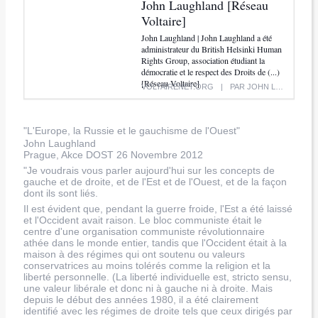
John Laughland [Réseau
Voltaire]
John Laughland | John Laughland a été
administrateur du British Helsinki Human
Rights Group, association étudiant la
démocratie et le respect des Droits de (...)
[Réseau Voltaire]
VOLTAIRENET.ORG
|
PAR JOHN LAUGHLAND, RÉSEAU VOLTAIRE
J
’
"L'Europe, la Russie et le gauchisme de l'Ouest"
a
John Laughland
i
m
Prague, Akce DOST 26 Novembre 2012
e
"Je voudrais vous parler aujourd'hui sur les concepts de
gauche et de droite, et de l'Est et de l'Ouest, et de la façon
dont ils sont liés.
Il est évident que, pendant la guerre froide, l'Est a été laissé
et l'Occident avait raison. Le bloc communiste était le
centre d'une organisation communiste révolutionnaire
athée dans le monde entier, tandis que l'Occident était à la
maison à des régimes qui ont soutenu ou valeurs
conservatrices au moins tolérés comme la religion et la
liberté personnelle. (La liberté individuelle est, stricto sensu,
une valeur libérale et donc ni à gauche ni à droite. Mais
depuis le début des années 1980, il a été clairement
identifié avec les régimes de droite tels que ceux dirigés par