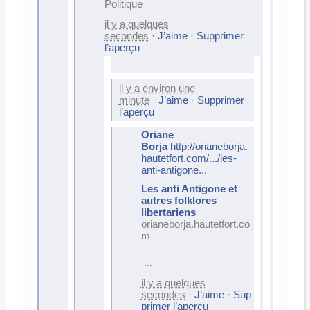
Politique
il y a quelques
secondes
·
J’aime
·
Supprimer
l’aperçu
il y a environ une
minute
·
J’aime
·
Supprimer
l’aperçu
Oriane
Borja
http://orianeborja.
hautetfort.com/.../les-
anti-antigone...
Les anti Antigone et
autres folklores
libertariens
orianeborja.hautetfort.co
m
...
il y a quelques
secondes
·
J’aime
·
Sup
primer l’aperçu