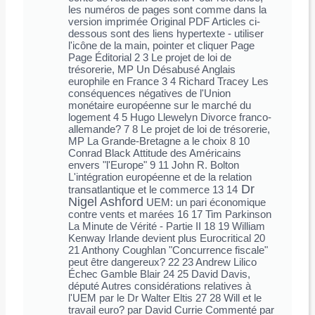
les numéros de pages sont comme dans la
version imprimée Original PDF Articles ci-
dessous sont des liens hypertexte - utiliser
l'icône de la main, pointer et cliquer Page
Page Éditorial 2 3 Le projet de loi de
trésorerie, MP Un Désabusé Anglais
europhile en France 3 4 Richard Tracey Les
conséquences négatives de l'Union
monétaire européenne sur le marché du
logement 4 5 Hugo Llewelyn Divorce franco-
allemande? 7 8 Le projet de loi de trésorerie,
MP La Grande-Bretagne a le choix 8 10
Conrad Black Attitude des Américains
envers "l'Europe" 9 11 John R. Bolton
L'intégration européenne et de la relation
Dr
transatlantique et le commerce 13 14
Nigel Ashford
UEM: un pari économique
contre vents et marées 16 17 Tim Parkinson
La Minute de Vérité - Partie II 18 19 William
Kenway Irlande devient plus Eurocritical 20
21 Anthony Coughlan "Concurrence fiscale"
peut être dangereux? 22 23 Andrew Lilico
Échec Gamble Blair 24 25 David Davis,
député Autres considérations relatives à
l'UEM par le Dr Walter Eltis 27 28 Will et le
travail euro? par David Currie Commenté par