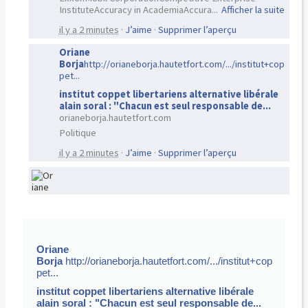
InstituteAccuracy in AcademiaAccura
...
Afficher la suite
il y a 2 minutes
·
J’aime
·
Supprimer l’aperçu
Oriane
Borja
http://orianeborja.hautetfort.com/.../institut+cop
pet...
institut coppet libertariens alternative libérale
alain soral : "Chacun est seul responsable de...
orianeborja.hautetfort.com
Politique
il y a 2 minutes
·
J’aime
·
Supprimer l’aperçu
Oriane
Borja
http://orianeborja.hautetfort.com/.../institut+cop
pet...
institut coppet libertariens alternative libérale
alain soral : "Chacun est seul responsable de...