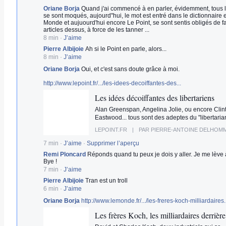
Oriane Borja
Quand j'ai commencé à en parler, évidemment, tous 
se sont moqués, aujourd"hui, le mot est entré dans le dictionnaire 
Monde et aujuourd'hui encore Le Point, se sont sentis obligés de f
articles dessus, à force de les tanner ...
8 min
·
J’aime
Pierre Albijoie
Ah si le Point en parle, alors...
8 min
·
J’aime
Oriane Borja
Oui, et c'est sans doute grâce à moi.
http://www.lepoint.fr/.../les-idees-decoiffantes-des...
Les idées décoiffantes des libertariens
Alan Greenspan, Angelina Jolie, ou encore Clin
Eastwood... tous sont des adeptes du "libertarian
LEPOINT.FR
|
PAR PIERRE-ANTOINE DELHOMM
7 min
·
J’aime
·
Supprimer l’aperçu
Remi Ploncard
Réponds quand tu peux je dois y aller. Je me lève 
Bye !
7 min
·
J’aime
Pierre Albijoie
Tran est un troll
6 min
·
J’aime
Oriane Borja
http://www.lemonde.fr/.../les-freres-koch-milliardaires..
Les frères Koch, les milliardaires derrière