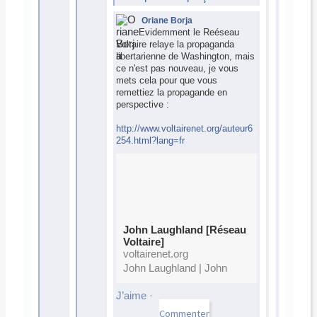
Oriane Borja
Evidemment le Reéseau
Voltaire relaye la propaganda
libertarienne de Washington, mais
ce n'est pas nouveau, je vous
mets cela pour que vous
remettiez la propagande en
perspective :
http://www.voltairenet.org/auteur6
254.html?lang=fr
John Laughland [Réseau
Voltaire]
voltairenet.org
John Laughland | John
Laughland a été
administrateur du British
J’aime
·
Helsinki Human Rights
Group, association étudiant