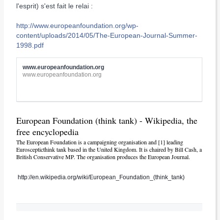
l'esprit) s'est fait le relai :
http://www.europeanfoundation.org/wp-
content/uploads/2014/05/The-European-Journal-Summer-
1998.pdf
www.europeanfoundation.org
www.europeanfoundation.org
European Foundation (think tank) - Wikipedia, the
free encyclopedia
The European Foundation is a campaigning organisation and [1] leading
Euroscepticthink tank based in the United Kingdom. It is chaired by Bill Cash, a
British Conservative MP. The organisation produces the European Journal.
http://en.wikipedia.org/wiki/European_Foundation_(think_tank)