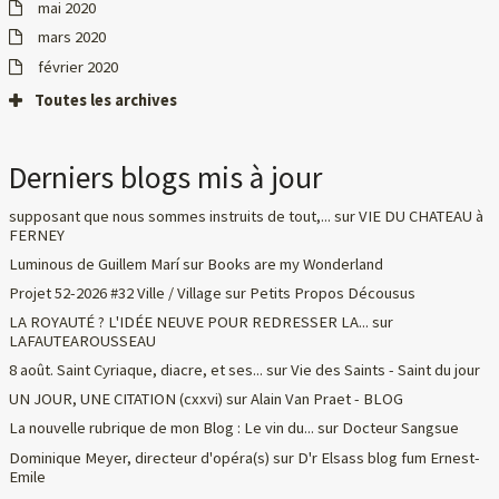
mai 2020
mars 2020
février 2020
Toutes les archives
Derniers blogs mis à jour
supposant que nous sommes instruits de tout,...
sur
VIE DU CHATEAU à
FERNEY
Luminous de Guillem Marí
sur
Books are my Wonderland
Projet 52-2026 #32 Ville / Village
sur
Petits Propos Décousus
LA ROYAUTÉ ? L'IDÉE NEUVE POUR REDRESSER LA...
sur
LAFAUTEAROUSSEAU
8 août. Saint Cyriaque, diacre, et ses...
sur
Vie des Saints - Saint du jour
UN JOUR, UNE CITATION (cxxvi)
sur
Alain Van Praet - BLOG
La nouvelle rubrique de mon Blog : Le vin du...
sur
Docteur Sangsue
Dominique Meyer, directeur d'opéra(s)
sur
D'r Elsass blog fum Ernest-
Emile