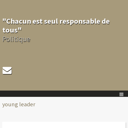
"Chacun est seul responsable de
tous"
Politique
young leader