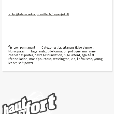
http://laboursetocqueville.fr/le-projet-2/
Lien permanent
Catégories :
Libertariens (Libéralisme)
,
Municipales
Tags :
institut de formation politique
,
marianne
,
charles des portes
,
heritage foundation
,
nigel asford
,
egalité et
réconciliation
,
manif pour tous
,
washington
,
cia
,
libéralisme
,
young
leader
,
soft power