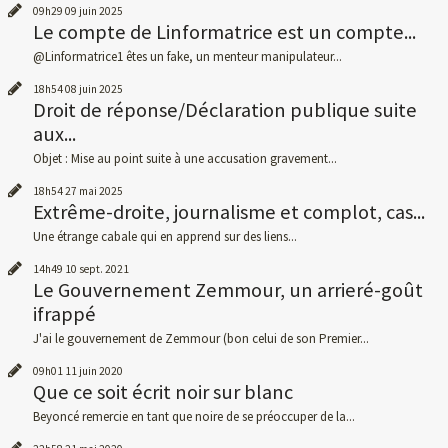
09h29
09
juin 2025
Le compte de Linformatrice est un compte...
@Linformatrice1 êtes un fake, un menteur manipulateur...
18h54
08
juin 2025
Droit de réponse/Déclaration publique suite
aux...
Objet : Mise au point suite à une accusation gravement...
18h54
27
mai 2025
Extrême-droite, journalisme et complot, cas...
Une étrange cabale qui en apprend sur des liens...
14h49
10
sept. 2021
Le Gouvernement Zemmour, un arrieré-goût
ifrappé
J'ai le gouvernement de Zemmour (bon celui de son Premier...
09h01
11
juin 2020
Que ce soit écrit noir sur blanc
Beyoncé remercie en tant que noire de se préoccuper de la...