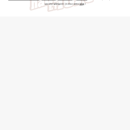
société talkSpirit | Créez votre
blog
!