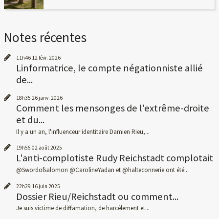
Notes récentes
11h46
12
févr. 2026
Linformatrice, le compte négationniste allié
de...
18h35
26
janv. 2026
Comment les mensonges de l'extrême-droite
et du...
Il y a un an, l'influenceur identitaire Damien Rieu,...
19h55
02
août 2025
L'anti-complotiste Rudy Reichstadt complotait
@Swordofsalomon @CarolineYadan et @halteconnerie ont été...
22h29
16
juin 2025
Dossier Rieu/Reichstadt ou comment...
Je suis victime de diffamation, de harcèlement et...