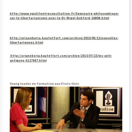
http://www.egaliteetreconciliation.fr/Seminaire-philosophique-
sur-le-libertarianisme-avec-le-Dr-Nigel-Ashford-16808.html
http://orianeborja.hautetfort.com/archive/2013/05/12/nouvelles-
libertariennes.html
http://orianeborja.hautetfort.com/archive/2013/07/23/les-anti-
antigone-5127667.html
Young leader en formation aux Etats-Unis