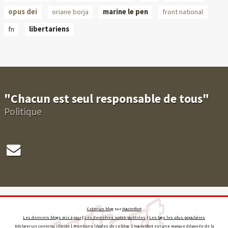
opus dei
oriane borja
marine le pen
front national
fn
libertariens
"Chacun est seul responsable de tous"
Politique
Créer un blog
sur
Hautetfort
Les derniers blogs mis à jour
|
Les dernières notes publiées
|
Les tags les plus populaires
Déclarer un contenu illicite
|
Mentions légales de ce blog
|
Hautetfort
est une marque déposée de la