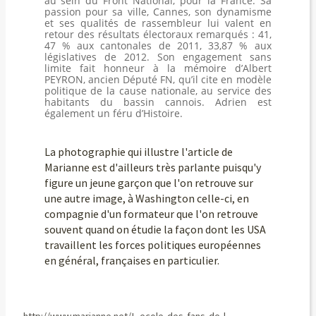
au sein du Front National, pour la France. Sa
passion pour sa ville, Cannes, son dynamisme
et ses qualités de rassembleur lui valent en
retour des résultats électoraux remarqués : 41,
47 % aux cantonales de 2011, 33,87 % aux
législatives de 2012. Son engagement sans
limite fait honneur à la mémoire d’Albert
PEYRON, ancien Député FN, qu’il cite en modèle
politique de la cause nationale, au service des
habitants du bassin cannois. Adrien est
également un féru d’Histoire.
La photographie qui illustre l'article de
Marianne est d'ailleurs très parlante puisqu'y
figure un jeune garçon que l'on retrouve sur
une autre image, à Washington celle-ci, en
compagnie d'un formateur que l'on retrouve
souvent quand on étudie la façon dont les USA
travaillent les forces politiques européennes
en général, françaises en particulier.
http://www.marianne.net/L-ecole-des-fans-de-l-