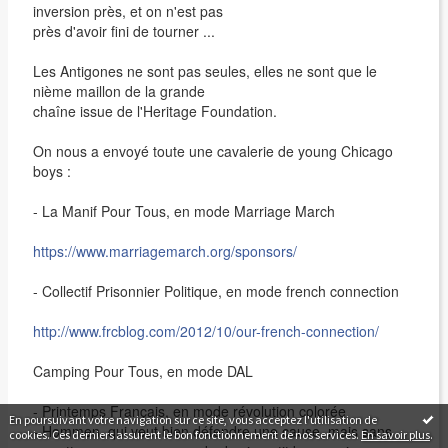
inversion près, et on n'est pas
près d'avoir fini de tourner ...
Les Antigones ne sont pas seules, elles ne sont que le
nième maillon de la grande
chaîne issue de l'Heritage Foundation.
On nous a envoyé toute une cavalerie de young Chicago
boys :
- La Manif Pour Tous, en mode Marriage March
https://www.marriagemarch.org/sponsors/
- Collectif Prisonnier Politique, en mode french connection
http://www.frcblog.com/2012/10/our-french-connection/
Camping Pour Tous, en mode DAL
- Printemps Français, en mode révolution colorée
En poursuivant votre navigation sur ce site, vous acceptez l'utilisation de
- Hommen, qui veut bien défendre une cause, mais sans
cookies. Ces derniers assurent le bon fonctionnement de nos services.
En savoir plus
.