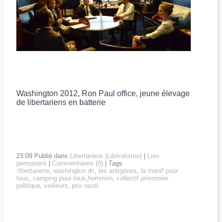
Washington 2012, Ron Paul office, jeune élevage
de libertariens en batterie
23:09 Publié dans
Libertariens (Libéralisme)
|
Lien
permanent
|
Commentaires (0)
| Tags
:
libertariens
,
washington dc
,
les antigones
,
la manif pour
tous
,
camping pour tous
,
hommen
,
collectif prisonnier
politique
,
veilleurs
,
prix razel