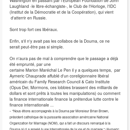
Washington en passant par l'European Foundation de John
Laughland -le libre-échangiste-, le Club de l'Horloge, l'IDC
(Institut de la Démocratie et de la Coopération), qui vient
d'atterrir en Russie.
Sont trop fort ces libéraux.
Enfin, s'il n'y avait pas les collabos de la Douma, ce ne
serait peut-être pas si simple.
On n'aura pas de mal à comprendre que le passage a déjà
été emprunté, par une
certaine Marion Maréchal Le Pen il y a quelques temps, par
Aymeric Chauprade affublé d'un coreligionnaire libéral
américain du Family Research Council & Cato Institute
(Opus Dei, Mormons, ces lobbies brassent des milliards de
dollars et sont prêts à toutes les manipulations) ou comment
la finance internationale finance la prétendue lutte contre le
finance internationale ...
-
"Nous étions accompagnés à la Douma par Monsieur Brian Brown,
président catholique de la puissante association américaine National
Organization for Marriage (NOM), qui a fait un discours remarqué à la
Douma où il a appelé à une Internationale de la vie et du mariage." (Aymeric