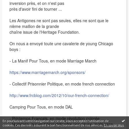
inversion près, et on n'est pas
près d'avoir fini de tourner ...
Les Antigones ne sont pas seules, elles ne sont que le
nième maillon de la grande
chaîne issue de l'Heritage Foundation.
On nous a envoyé toute une cavalerie de young Chicago
boys :
- La Manif Pour Tous, en mode Marriage March
https://www.marriagemarch.org/sponsors/
- Collectif Prisonnier Politique, en mode french connection
http://www.frcblog.com/2012/10/our-french-connection/
Camping Pour Tous, en mode DAL
- Printemps Français, en mode révolution colorée
En poursuivant votre navigation sur ce site, vous acceptez l'utilisation de
- Hommen, qui veut bien défendre une cause, mais sans
cookies. Ces derniers assurent le bon fonctionnement de nos services.
En savoir plus
.