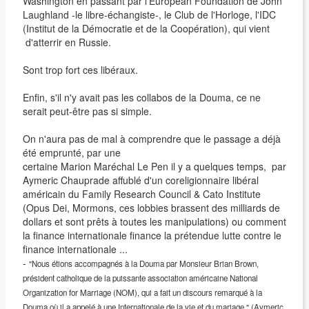
Washington en passant par l'European Foundation de John
Laughland -le libre-échangiste-, le Club de l'Horloge, l'IDC
(Institut de la Démocratie et de la Coopération), qui vient
d'atterrir en Russie.
Sont trop fort ces libéraux.
Enfin, s'il n'y avait pas les collabos de la Douma, ce ne
serait peut-être pas si simple.
On n'aura pas de mal à comprendre que le passage a déjà
été emprunté, par une
certaine Marion Maréchal Le Pen il y a quelques temps, par
Aymeric Chauprade affublé d'un coreligionnaire libéral
américain du Family Research Council & Cato Institute
(Opus Dei, Mormons, ces lobbies brassent des milliards de
dollars et sont prêts à toutes les manipulations) ou comment
la finance internationale finance la prétendue lutte contre le
finance internationale ...
-
"Nous étions accompagnés à la Douma par Monsieur Brian Brown,
président catholique de la puissante association américaine National
Organization for Marriage (NOM), qui a fait un discours remarqué à la
Douma où il a appelé à une Internationale de la vie et du mariage." (Aymeric