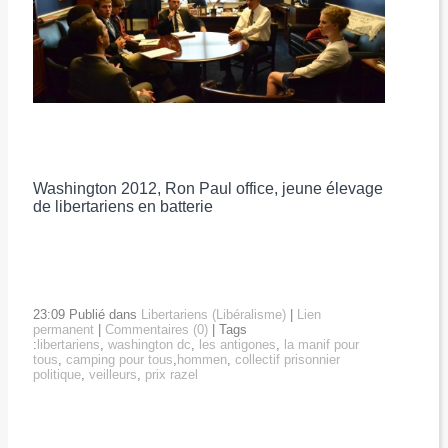
Washington 2012, Ron Paul office, jeune élevage
de libertariens en batterie
23:09 Publié dans
Libertariens (Libéralisme)
|
Lien
permanent
|
Commentaires (0)
| Tags
:
libertariens
,
washington dc
,
les antigones
,
la manif pour
tous
,
camping pour tous
,
hommen
,
collectif prisonnier
politique
,
veilleurs
,
prix razel