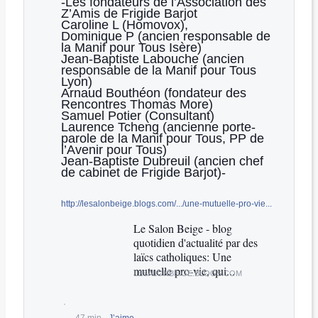
-Les fondateurs de l’Association des
Z’Amis de Frigide Barjot
Caroline L (Homovox),
Dominique P (ancien responsable de
la Manif pour Tous Isère)
Jean-Baptiste Labouche (ancien
responsable de la Manif pour Tous
Lyon)
Arnaud Bouthéon (fondateur des
Rencontres Thomas More)
Samuel Potier (Consultant)
Laurence Tcheng (ancienne porte-
parole de la Manif pour Tous, PP de
l’Avenir pour Tous)
Jean-Baptiste Dubreuil (ancien chef
de cabinet de Frigide Barjot)-
http://lesalonbeige.blogs.com/.../une-mutuelle-pro-vie...
Le Salon Beige - blog
quotidien d'actualité par des
laïcs catholiques: Une
mutuelle pro-vie, qui...
LESALONBEIGE.BLOGS.COM
·
47 min
·
J’aime