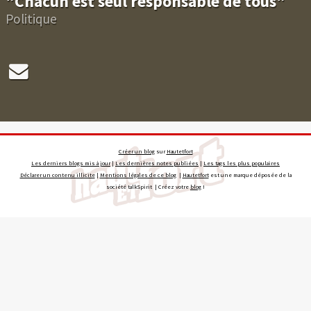
"Chacun est seul responsable de tous"
Politique
Créer un blog
sur
Hautetfort
Les derniers blogs mis à jour
|
Les dernières notes publiées
|
Les tags les plus populaires
Déclarer un contenu illicite
|
Mentions légales de ce blog
|
Hautetfort
est une marque déposée de la
société talkSpirit | Créez votre
blog
!