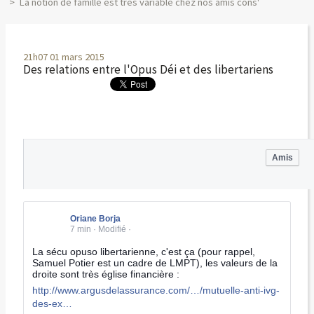
La notion de famille est très variable chez nos amis cons'
21h07
01
mars 2015
Des relations entre l'Opus Déi et des libertariens
Amis
F
i
Oriane Borja
l
7 min
·
Modifié
·
d
’
La sécu opuso libertarienne, c'est ça (pour rappel,
a
Samuel Potier est un cadre de LMPT), les valeurs de la
c
droite sont très église financière :
t
http://www.argusdelassurance.com/…/mutuelle-anti-ivg-
u
a
des-ex…
l