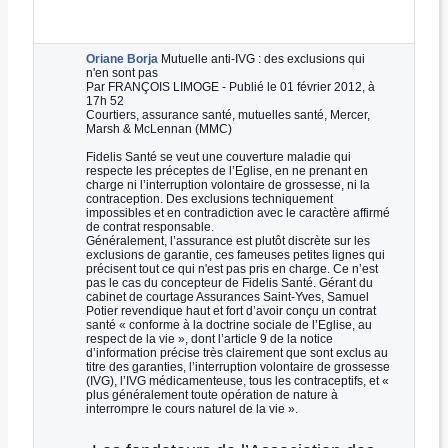
i
t
é
Oriane Borja
Mutuelle anti-IVG : des exclusions qui
n'en sont pas
Par FRANÇOIS LIMOGE - Publié le 01 février 2012, à
17h 52
Courtiers, assurance santé, mutuelles santé, Mercer,
Marsh & McLennan (MMC)
Fidelis Santé se veut une couverture maladie qui
respecte les préceptes de l’Eglise, en ne prenant en
charge ni l’interruption volontaire de grossesse, ni la
contraception. Des exclusions techniquement
impossibles et en contradiction avec le caractère affirmé
de contrat responsable.
Généralement, l’assurance est plutôt discrète sur les
exclusions de garantie, ces fameuses petites lignes qui
précisent tout ce qui n'est pas pris en charge. Ce n’est
pas le cas du concepteur de Fidelis Santé. Gérant du
cabinet de courtage Assurances Saint-Yves, Samuel
Potier revendique haut et fort d’avoir conçu un contrat
santé « conforme à la doctrine sociale de l’Eglise, au
respect de la vie », dont l’article 9 de la notice
d’information précise très clairement que sont exclus au
titre des garanties, l’interruption volontaire de grossesse
(IVG), l’IVG médicamenteuse, tous les contraceptifs, et «
plus généralement toute opération de nature à
interrompre le cours naturel de la vie ».