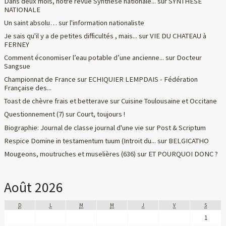
Dans deux mois, notre revue Synthèse nationale...
sur
SYNTHESE
NATIONALE
Un saint absolu…
sur
l'information nationaliste
Je sais qu'il y a de petites difficultés , mais...
sur
VIE DU CHATEAU à
FERNEY
Comment économiser l’eau potable d’une ancienne...
sur
Docteur
Sangsue
Championnat de France
sur
ECHIQUIER LEMPDAIS - Fédération
Française des...
Toast de chèvre frais et betterave
sur
Cuisine Toulousaine et Occitane
Questionnement (7)
sur
Court, toujours !
Biographie: Journal de classe journal d'une vie
sur
Post & Scriptum
Respice Domine in testamentum tuum (Introit du...
sur
BELGICATHO
Mougeons, moutruches et muselières (636)
sur
ET POURQUOI DONC ?
Août 2026
D
L
M
M
J
V
S
1