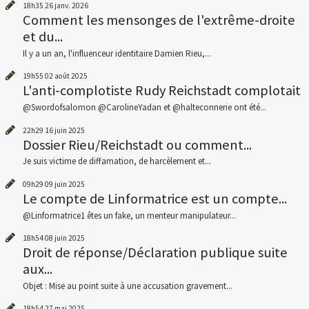
18h35
26
janv. 2026
Comment les mensonges de l'extrême-droite
et du...
Il y a un an, l'influenceur identitaire Damien Rieu,...
19h55
02
août 2025
L'anti-complotiste Rudy Reichstadt complotait
@Swordofsalomon @CarolineYadan et @halteconnerie ont été...
22h29
16
juin 2025
Dossier Rieu/Reichstadt ou comment...
Je suis victime de diffamation, de harcèlement et...
09h29
09
juin 2025
Le compte de Linformatrice est un compte...
@Linformatrice1 êtes un fake, un menteur manipulateur...
18h54
08
juin 2025
Droit de réponse/Déclaration publique suite
aux...
Objet : Mise au point suite à une accusation gravement...
18h54
27
mai 2025