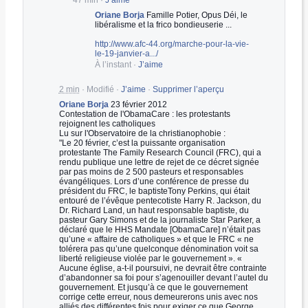
Oriane Borja
Famille Potier, Opus Déi, le
libéralisme et la frico bondieuserie ...
http://www.afc-44.org/marche-pour-la-vie-
le-19-janvier-a.../
À l’instant
·
J’aime
2 min
·
Modifié
·
J’aime
·
Supprimer l’aperçu
Oriane Borja
23 février 2012
Contestation de l'ObamaCare : les protestants
rejoignent les catholiques
Lu sur l'Observatoire de la christianophobie :
"Le 20 février, c’est la puissante organisation
protestante The Family Research Council (FRC), qui a
rendu publique une lettre de rejet de ce décret signée
par pas moins de 2 500 pasteurs et responsables
évangéliques. Lors d’une conférence de presse du
président du FRC, le baptisteTony Perkins, qui était
entouré de l’évêque pentecotiste Harry R. Jackson, du
Dr. Richard Land, un haut responsable baptiste, du
pasteur Gary Simons et de la journaliste Star Parker, a
déclaré que le HHS Mandate [ObamaCare] n’était pas
qu’une « affaire de catholiques » et que le FRC « ne
tolérera pas qu’une quelconque dénomination voit sa
liberté religieuse violée par le gouvernement ». «
Aucune église, a-t-il poursuivi, ne devrait être contrainte
d’abandonner sa foi pour s’agenouiller devant l’autel du
gouvernement. Et jusqu’à ce que le gouvernement
corrige cette erreur, nous demeurerons unis avec nos
alliés des différentes fois pour exiger ce que George