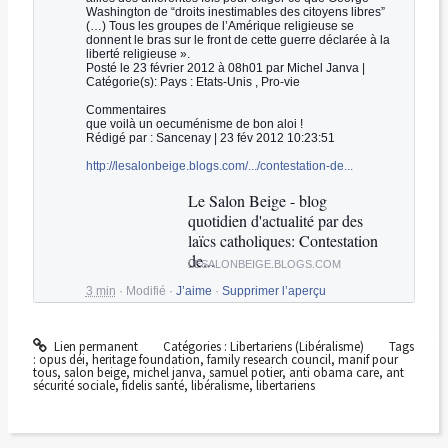
Washington de “droits inestimables des citoyens libres”
(…) Tous les groupes de l’Amérique religieuse se
donnent le bras sur le front de cette guerre déclarée à la
liberté religieuse ».
Posté le 23 février 2012 à 08h01 par Michel Janva |
Catégorie(s): Pays : Etats-Unis , Pro-vie
Commentaires
que voilà un oecuménisme de bon aloi !
Rédigé par : Sancenay | 23 fév 2012 10:23:51
http://lesalonbeige.blogs.com/.../contestation-de...
Le Salon Beige - blog
quotidien d'actualité par des
laïcs catholiques: Contestation
de...
LESALONBEIGE.BLOGS.COM
« L'actrice de cinéma qui devint
3 min
·
Modifié
·
J’aime
·
Supprimer l’aperçu
religieuse | Accueil | La...
Lien permanent
Catégories :
Libertariens (Libéralisme)
Tags
:
opus déi
,
heritage foundation
,
family research council
,
manif pour
tous
,
salon beige
,
michel janva
,
samuel potier
,
anti obama care
,
ant
sécurité sociale
,
fidelis santé
,
libéralisme
,
libertariens