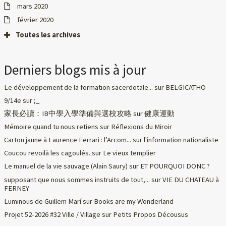
mars 2020
février 2020
Toutes les archives
Derniers blogs mis à jour
Le développement de la formation sacerdotale...
sur
BELGICATHO
9/14e
sur
;_
家長必讀：IB中學入學準備與選校攻略
sur
健康運動
Mémoire quand tu nous retiens
sur
Réflexions du Miroir
Carton jaune à Laurence Ferrari : l’Arcom...
sur
l'information nationaliste
Coucou revoilà les cagoulés.
sur
Le vieux templier
Le manuel de la vie sauvage (Alain Saury)
sur
ET POURQUOI DONC ?
supposant que nous sommes instruits de tout,...
sur
VIE DU CHATEAU à
FERNEY
Luminous de Guillem Marí
sur
Books are my Wonderland
Projet 52-2026 #32 Ville / Village
sur
Petits Propos Décousus