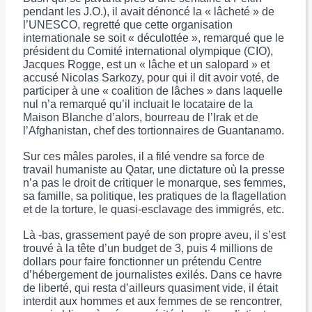
pendant les J.O.), il avait dénoncé la « lâcheté » de
l’UNESCO, regretté que cette organisation
internationale se soit « déculottée », remarqué que le
président du Comité international olympique (CIO),
Jacques Rogge, est un « lâche et un salopard » et
accusé Nicolas Sarkozy, pour qui il dit avoir voté, de
participer à une « coalition de lâches » dans laquelle
nul n’a remarqué qu’il incluait le locataire de la
Maison Blanche d’alors, bourreau de l’Irak et de
l’Afghanistan, chef des tortionnaires de Guantanamo.
Sur ces mâles paroles, il a filé vendre sa force de
travail humaniste au Qatar, une dictature où la presse
n’a pas le droit de critiquer le monarque, ses femmes,
sa famille, sa politique, les pratiques de la flagellation
et de la torture, le quasi-esclavage des immigrés, etc.
Là -bas, grassement payé de son propre aveu, il s’est
trouvé à la tête d’un budget de 3, puis 4 millions de
dollars pour faire fonctionner un prétendu Centre
d’hébergement de journalistes exilés. Dans ce havre
de liberté, qui resta d’ailleurs quasiment vide, il était
interdit aux hommes et aux femmes de se rencontrer,