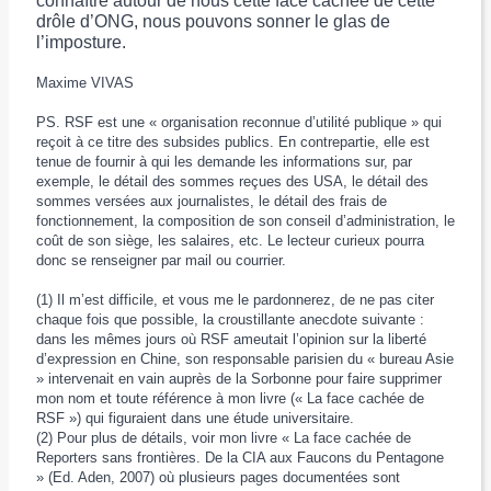
connaître autour de nous cette face cachée de cette
drôle d’ONG, nous pouvons sonner le glas de
l’imposture.
Maxime VIVAS
PS. RSF est une « organisation reconnue d’utilité publique » qui
reçoit à ce titre des subsides publics. En contrepartie, elle est
tenue de fournir à qui les demande les informations sur, par
exemple, le détail des sommes reçues des USA, le détail des
sommes versées aux journalistes, le détail des frais de
fonctionnement, la composition de son conseil d’administration, le
coût de son siège, les salaires, etc. Le lecteur curieux pourra
donc se renseigner par mail ou courrier.
(1) Il m’est difficile, et vous me le pardonnerez, de ne pas citer
chaque fois que possible, la croustillante anecdote suivante :
dans les mêmes jours où RSF ameutait l’opinion sur la liberté
d’expression en Chine, son responsable parisien du « bureau Asie
» intervenait en vain auprès de la Sorbonne pour faire supprimer
mon nom et toute référence à mon livre (« La face cachée de
RSF ») qui figuraient dans une étude universitaire.
(2) Pour plus de détails, voir mon livre « La face cachée de
Reporters sans frontières. De la CIA aux Faucons du Pentagone
» (Ed. Aden, 2007) où plusieurs pages documentées sont