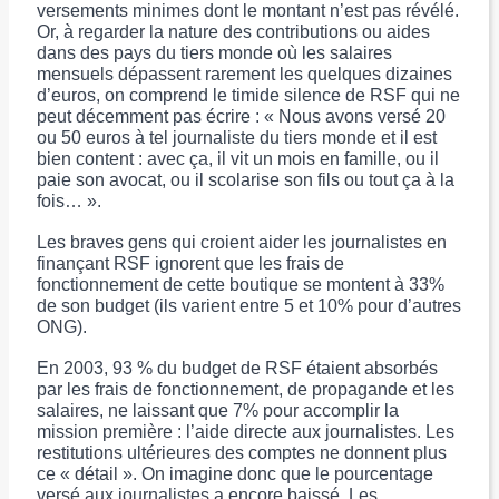
versements minimes dont le montant n’est pas révélé.
Or, à regarder la nature des contributions ou aides
dans des pays du tiers monde où les salaires
mensuels dépassent rarement les quelques dizaines
d’euros, on comprend le timide silence de RSF qui ne
peut décemment pas écrire : « Nous avons versé 20
ou 50 euros à tel journaliste du tiers monde et il est
bien content : avec ça, il vit un mois en famille, ou il
paie son avocat, ou il scolarise son fils ou tout ça à la
fois… ».
Les braves gens qui croient aider les journalistes en
finançant RSF ignorent que les frais de
fonctionnement de cette boutique se montent à 33%
de son budget (ils varient entre 5 et 10% pour d’autres
ONG).
En 2003, 93 % du budget de RSF étaient absorbés
par les frais de fonctionnement, de propagande et les
salaires, ne laissant que 7% pour accomplir la
mission première : l’aide directe aux journalistes. Les
restitutions ultérieures des comptes ne donnent plus
ce « détail ». On imagine donc que le pourcentage
versé aux journalistes a encore baissé. Les