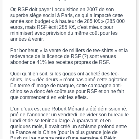
Or, RSF doit payer l’acquisition en 2007 de son
superbe siège social à Paris, ce qui a impacté cette
année son budget « à hauteur de 285 K€ » (285 000
euros, mais RSF écrit 285 K€, c’est mieux pour
minimiser) avec prévision du même coût pour les
années à venir.
Par bonheur, « la vente de milliers de tee-shirts » et la
redevance de la licence de RSF (?) sont venues
abonder de 41% les recettes propres de RSF.
Quoi qu’il en soit, si les gogos ont acheté des tee-
shirts, les « décideurs » n’ont pas aimé cette agitation.
En terme d’image de marque, cette campagne anti-
chinoise a donc été coûteuse pour RSF et on ne fait
que commencer à en voir les effets.
L’un d’eux est que Robert Ménard a été démissionné,
prié de l’annoncer un vendredi, de vider son bureau le
lundi et de se tenir au large. Auparavant, et en
quelques mois, il avait créé un schisme profond entre
la France et la Chine (pour la plus grande joie de
Bush qui se pavana près d’une semaine à Pékin