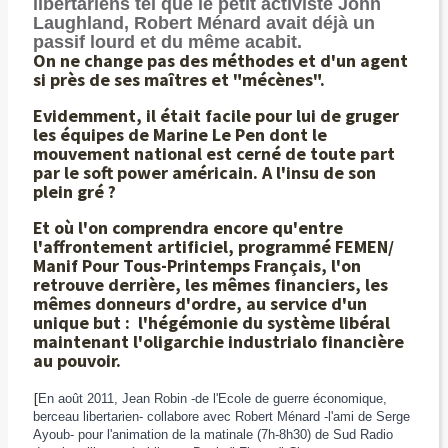
libertariens tel que le petit activiste John
Laughland, Robert Ménard avait déjà un
passif lourd et du même acabit.
On ne change pas des méthodes et d'un agent
si près de ses maîtres et "mécènes".
Evidemment, il était facile pour lui de gruger
les équipes de Marine Le Pen dont le
mouvement national est cerné de toute part
par le soft power américain. A l'insu de son
plein gré ?
Et où l'on comprendra encore qu'entre
l'affrontement artificiel, programmé FEMEN/
Manif Pour Tous-Printemps Français, l'on
retrouve derrière, les mêmes financiers, les
mêmes donneurs d'ordre, au service d'un
unique but : l'hégémonie du système libéral
maintenant l'oligarchie industrialo financière
au pouvoir.
[
En août 2011, Jean Robin
-de l'Ecole de guerre économique,
berceau libertarien-
collabore avec Robert Ménard -l'ami de Serge
Ayoub- pour l'animation de la matinale (7h-8h30) de Sud Radio