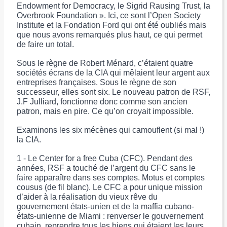
Endowment for Democracy, le Sigrid Rausing Trust, la
Overbrook Foundation ». Ici, ce sont l’Open Society
Institute et la Fondation Ford qui ont été oubliés mais
que nous avons remarqués plus haut, ce qui permet
de faire un total.
Sous le règne de Robert Ménard, c’étaient quatre
sociétés écrans de la CIA qui mêlaient leur argent aux
entreprises françaises. Sous le règne de son
successeur, elles sont six. Le nouveau patron de RSF,
J.F Julliard, fonctionne donc comme son ancien
patron, mais en pire. Ce qu’on croyait impossible.
Examinons les six mécènes qui camouflent (si mal !)
la CIA.
1 - Le Center for a free Cuba (CFC). Pendant des
années, RSF a touché de l’argent du CFC sans le
faire apparaître dans ses comptes. Motus et comptes
cousus (de fil blanc). Le CFC a pour unique mission
d’aider à la réalisation du vieux rêve du
gouvernement états-unien et de la maffia cubano-
états-unienne de Miami : renverser le gouvernement
cubain, reprendre tous les biens qui étaient les leurs