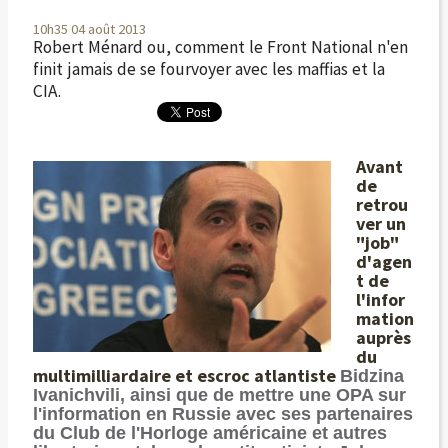
10h35
04
août 2013
Robert Ménard ou, comment le Front National n'en
finit jamais de se fourvoyer avec les maffias et la
CIA.
Avant
de
retrou
ver un
"job"
d'agen
t de
l'infor
mation
auprès
du
multimilliardaire et escroc atlantiste
Bidzina
Ivanichvili, ainsi que de mettre une OPA sur
l'information en Russie avec ses partenaires
du Club de l'Horloge américaine et autres