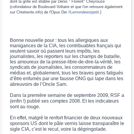
dont la grille est établie par Denis " Florent" Cheyrouze
(cofondateur de Boulevard Voltaire et que l'on retrouve également
sur Chretiente.info) de l'Opus Dei
‪#‎
Lemondeestpetit‬
.]
Bonne nouvelle pour : tous les allergiques aux
manigances de la CIA, les contribuables français qui
veulent savoir où passent leurs impôts, les
journalistes, les reporters sur les champs de bataille,
les amoureux de la-presse-libre-de-dire-la-vér
ité, les
syndicats de journalistes, les consomm
ateurs de
médias et, globalement, tous les braves gens fatigués
d’être enfumés par une fausse ONG qui lape dans les
abreuvoirs de l’Oncle Sam.
Dans la première semaine de septembre 2009, RSF a
(enfin !) publié ses comptes 2008. Et les indicateurs
sont au rouge.
En effet, malgré le renfort financier de deux nouveaux
sponsors US dont le pâle vernis laisse transparaître le
sigle CIA, c’est le recul, voire la dégringolade.