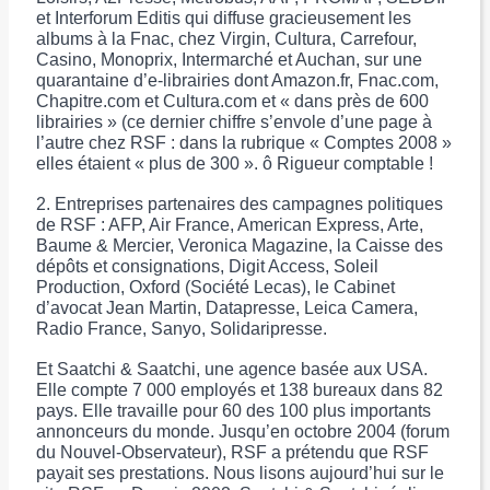
et Interforum Editis qui diffuse gracieusement les
albums à la Fnac, chez Virgin, Cultura, Carrefour,
Casino, Monoprix, Intermarché et Auchan, sur une
quarantaine d’e-librairies dont Amazon.fr, Fnac.com,
Chapitre.com et Cultura.com et « dans près de 600
librairies » (ce dernier chiffre s’envole d’une page à
l’autre chez RSF : dans la rubrique « Comptes 2008 »
elles étaient « plus de 300 ». ô Rigueur comptable !
2. Entreprises partenaires des campagnes politiques
de RSF : AFP, Air France, American Express, Arte,
Baume & Mercier, Veronica Magazine, la Caisse des
dépôts et consignations, Digit Access, Soleil
Production, Oxford (Société Lecas), le Cabinet
d’avocat Jean Martin, Datapresse, Leica Camera,
Radio France, Sanyo, Solidaripresse.
Et Saatchi & Saatchi, une agence basée aux USA.
Elle compte 7 000 employés et 138 bureaux dans 82
pays. Elle travaille pour 60 des 100 plus importants
annonceurs du monde. Jusqu’en octobre 2004 (forum
du Nouvel-Observateur), RSF a prétendu que RSF
payait ses prestations. Nous lisons aujourd’hui sur le