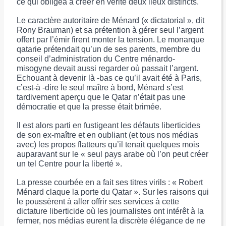
ce qui obligea à créer en vérité deux lieux distincts.
Le caractère autoritaire de Ménard (« dictatorial », dit
Rony Brauman) et sa prétention à gérer seul l’argent
offert par l’émir firent monter la tension. Le monarque
qatarie prétendait qu’un de ses parents, membre du
conseil d’administration du Centre ménardo-
misogyne devait aussi regarder où passait l’argent.
Echouant à devenir là -bas ce qu’il avait été à Paris,
c’est-à -dire le seul maître à bord, Ménard s’est
tardivement aperçu que le Qatar n’était pas une
démocratie et que la presse était brimée.
Il est alors parti en fustigeant les défauts liberticides
de son ex-maître et en oubliant (et tous nos médias
avec) les propos flatteurs qu’il tenait quelques mois
auparavant sur le « seul pays arabe où l’on peut créer
un tel Centre pour la liberté ».
La presse courbée en a fait ses titres virils : « Robert
Ménard claque la porte du Qatar ». Sur les raisons qui
le poussèrent à aller offrir ses services à cette
dictature liberticide où les journalistes ont intérêt à la
fermer, nos médias eurent la discrète élégance de ne