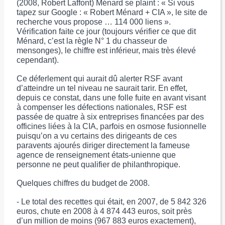
(2008, Robert Laffont) Ménard se plaint : « Si vous
tapez sur Google : « Robert Ménard + CIA », le site de
recherche vous propose … 114 000 liens ».
Vérification faite ce jour (toujours vérifier ce que dit
Ménard, c’est la règle N° 1 du chasseur de
mensonges), le chiffre est inférieur, mais très élevé
cependant).
Ce déferlement qui aurait dû alerter RSF avant
d’atteindre un tel niveau ne saurait tarir. En effet,
depuis ce constat, dans une folle fuite en avant visant
à compenser les défections nationales, RSF est
passée de quatre à six entreprises financées par des
officines liées à la CIA, parfois en osmose fusionnelle
puisqu’on a vu certains des dirigeants de ces
paravents ajourés diriger directement la fameuse
agence de renseignement états-unienne que
personne ne peut qualifier de philanthropique.
Quelques chiffres du budget de 2008.
- Le total des recettes qui était, en 2007, de 5 842 326
euros, chute en 2008 à 4 874 443 euros, soit près
d’un million de moins (967 883 euros exactement),