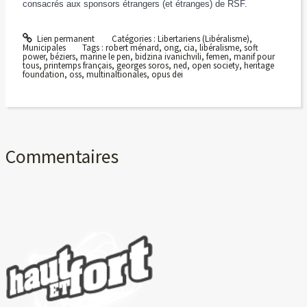
consacrés aux sponsors étrangers (et étranges) de RSF.
Lien permanent
Catégories :
Libertariens (Libéralisme)
,
Municipales
Tags :
robert ménard
,
ong
,
cia
,
libéralisme
,
soft
power
,
béziers
,
marine le pen
,
bidzina ivanichvili
,
femen
,
manif pour
tous
,
printemps français
,
georges soros
,
ned
,
open society
,
heritage
foundation
,
oss
,
multinaltionales
,
opus dei
Commentaires